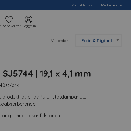
Kontakta oss
Medarbetare
Mina favoriter
Logga In
Välj avdelning:
J5744 | 19,1 x 4,1 mm
40st/ark.
produktfötter av PU är stötdämpande,
judabsorberande.
r glidning - ökar friktionen.