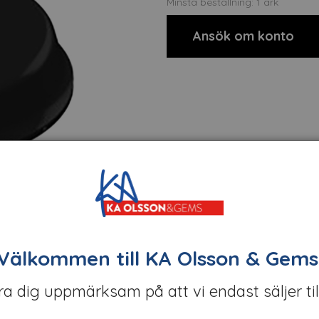
Minsta beställning: 1 ark
Ansök om konto
Välkommen till KA Olsson & Gems
öra dig uppmärksam på att vi endast säljer til
t
Om tillverkaren
Filer