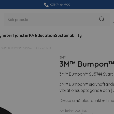
031-74 64 900
yheter
Tjänster
KA Education
Sustainability
3M™ BUMPON™ SJ5744 | 19,1 X 4,1 MM
3M™
3M™ Bumpon™ S
3M™ Bumpon™ SJ5744 Svart 
3M™ Bumpon™ självhäftande 
vibrationsupptagande och l
Dessa små plastpunkter hindra
Artikelnr: 200130