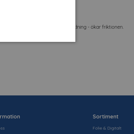
a små plastpunkter hindrar glidning - ökar friktionen.
ormation
Sortiment
ss
Folie & Digitalt