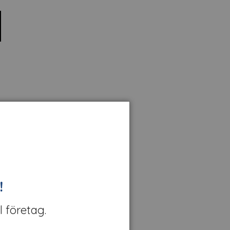
!
l företag.