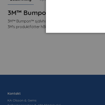
3M™ Bumpon™ SJ5744 Svart 4
3M™ Bumpon™ självhäftande produktfötter av PU är stöt
3M's produktfötter håller hög kvalitet och kommer därför 
Kontakt
KA Olsson & Gems