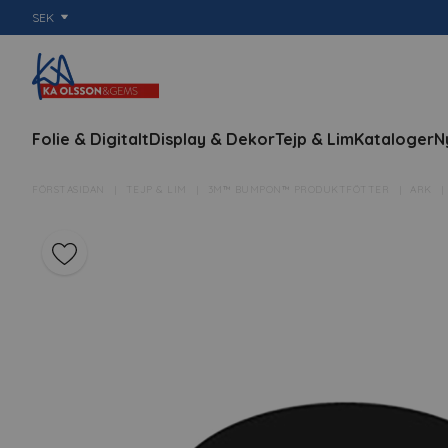
SEK
Folie & Digitalt
Display & Dekor
Tejp & Lim
Kataloger
N
FÖRSTASIDAN
TEJP & LIM
3M™ BUMPON™ PRODUKTFÖTTER
ARK