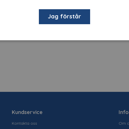
0st/ark.
Jag förstår
dämpande, vibrationsupptagande och ljudabsorberande. Dess
inte att hårdna, blekas eller spricka med tiden.
Kundservice
Inf
Kontakta oss
Om o