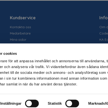
Kundservice
Inf
Kontakta oss
Om o
Medarbetare
Code
Mina sidor
KA E
Ansök om konto
Socia
Allmänna villkor
Susta
r cookies
Personuppgiftspolicy
Tidig
rare för att anpassa innehållet och annonserna till användarna, t
Tjäns
er och analysera vår trafik. Vi vidarebefordrar även sådana ident
Varu
 enhet till de sociala medier och annons- och analysföretag som 
Kata
 i sin tur kombinera informationen med annan information som
e har samlat in när du har använt deras tjänster.
Folie
Disp
Inställningar
Statistik
Marknadsfö