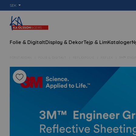
SEK
Folie & Digitalt
Display & Dekor
Tejp & Lim
Kataloger
N
FÖRSTASIDAN
FOLIE & DIGITALT
REFLEXFOLIE
REFLEX
3M™ ENGI