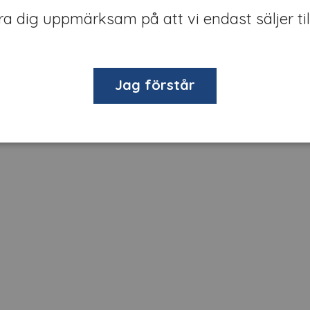
öra dig uppmärksam på att vi endast säljer til
nvänds för att göra trafikskyltar och andra säkerhetsskyltar
oreflekterande trafikskyltar enligt EN 12899‑1 klass RA1.
Jag förstår