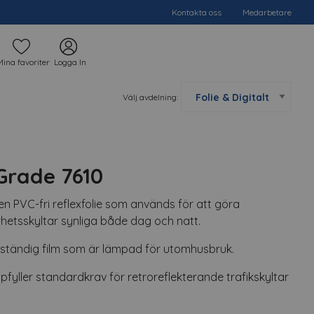
Kontakta oss
Medarbetare
Mina favoriter
Logga In
Välj avdelning:
Grade 7610
n PVC-fri reflexfolie som används för att göra
rhetsskyltar synliga både dag och natt.
ständig film som är lämpad för utomhusbruk.
fyller standardkrav för retroreflekterande trafikskyltar