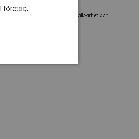
l företag.
 synliga både dag och natt. Lång hållbarhet och