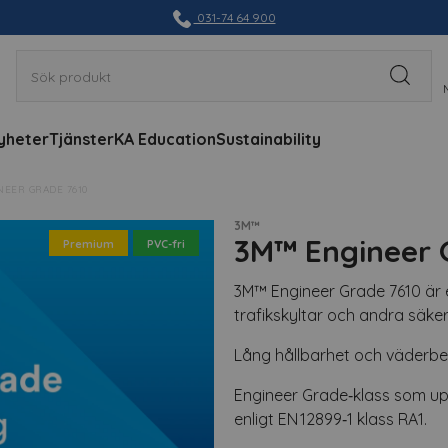
031-74 64 900
yheter
Tjänster
KA Education
Sustainability
NEER GRADE 7610
3M™
3M™ Engineer 
Premium
PVC-fri
3M™ Engineer Grade 7610 är e
trafikskyltar och andra säke
Lång hållbarhet och väderbe
Engineer Grade‑klass som upp
enligt EN 12899‑1 klass RA1.