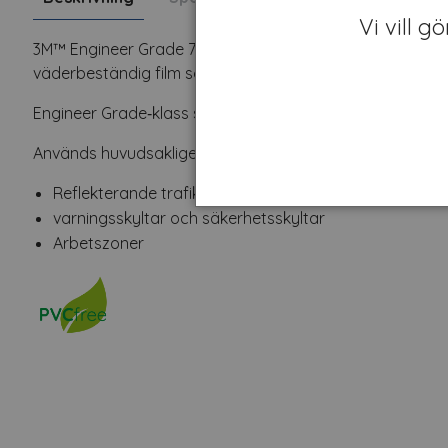
Vi vill g
3M™ Engineer Grade 7610 är en PVC-fri reflexfolie som a
väderbeständig film som är lämpad för utomhusbruk.
Engineer Grade‑klass som uppfyller standardkrav för retr
Används huvudsakligen till:
Reflekterande trafikskyltar
varningsskyltar och säkerhetsskyltar
Arbetszoner