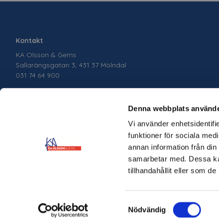
Kontakt
KA Olsson & Gems
Sallarängsgatan 3, 431 37 Mölndal
031 74 64 900
Denna webbplats använde
Vi använder enhetsidentifie
funktioner för sociala medi
annan information från din
samarbetar med. Dessa kan
tillhandahållit eller som d
Samtyckesval
Copyright © 2026 KA Olsson & Gems Skapad med
Vendre
Nödvändig