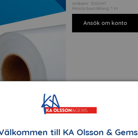
Artikelnr: 300047
Minsta beställning: 1 m
Ansök om konto
Välkommen till KA Olsson & Gems
t
Om tillverkaren
Filer