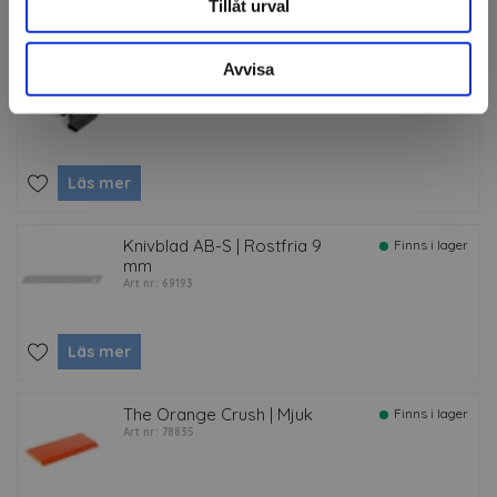
Tillåt urval
Tillbehör
Avvisa
Fusion-5 handtag
Finns i lager
Art nr: 78836
Läs mer
Knivblad AB-S | Rostfria 9
Finns i lager
mm
Art nr: 69193
Läs mer
The Orange Crush | Mjuk
Finns i lager
Art nr: 78835