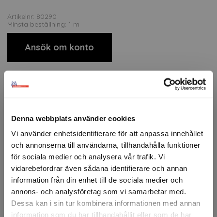
Artikelnr: 80290
Minsta beställning: 1 m
Ansök om konto
Beskrivning
3M™ Fasara™ är en serie glasdekorfolie i polyester för
Denna webbplats använder cookies
applicering på interiöra glasytor. Den kombinerar design
och funktion genom att kontrollera ljus och insyn
Vi använder enhetsidentifierare för att anpassa innehållet
samtidigt som den ger glaset utseendet av etsad eller
och annonserna till användarna, tillhandahålla funktioner
texturerad yta. Filmen är slitstark, enkel att installera och
för sociala medier och analysera vår trafik. Vi
finns i ett brett utbud av mönster.
vidarebefordrar även sådana identifierare och annan
3M™ Fasara™ blockerar dessutom upp till 99 % av UV-
information från din enhet till de sociala medier och
strålning för att minska blekning av interiörer. Typiska
annons- och analysföretag som vi samarbetar med.
användningsområden är konferensrum, kontorsavskiljare,
Dessa kan i sin tur kombinera informationen med annan
entréer, glaspartier och andra interiöra glasytor där man
information som du har tillhandahållit eller som de har