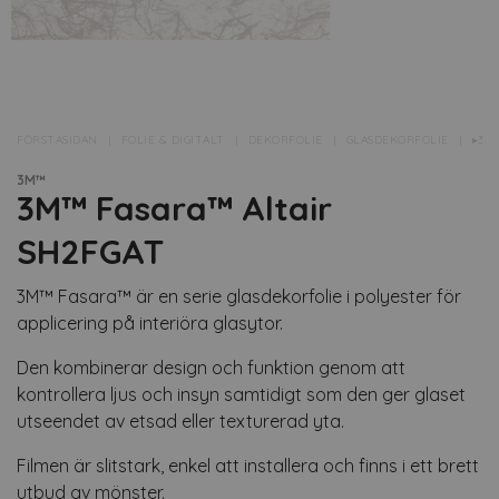
FÖRSTASIDAN
FOLIE & DIGITALT
DEKORFOLIE
GLASDEKORFOLIE
▸3M
3M™
3M™ Fasara™ Altair
SH2FGAT
3M™ Fasara™ är en serie glasdekorfolie i polyester för
applicering på interiöra glasytor.
Den kombinerar design och funktion genom att
kontrollera ljus och insyn samtidigt som den ger glaset
utseendet av etsad eller texturerad yta.
Filmen är slitstark, enkel att installera och finns i ett brett
utbud av mönster.