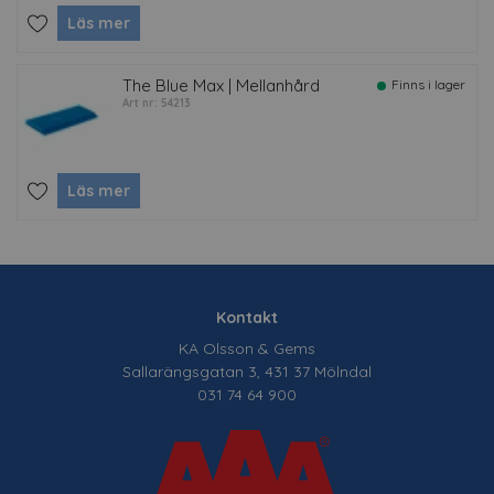
Läs mer
The Blue Max | Mellanhård
Finns i lager
Art nr: 54213
Läs mer
Kontakt
KA Olsson & Gems
Sallarängsgatan 3, 431 37 Mölndal
031 74 64 900