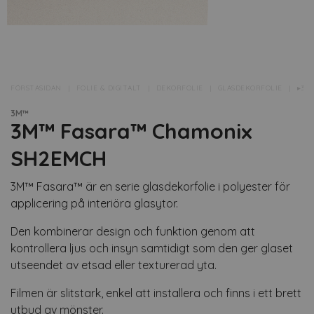
FÖRSTASIDAN
FOLIE & DIGITALT
DEKORFOLIE
GLASDEKORFOLIE
▸3M
3M™
3M™ Fasara™ Chamonix
SH2EMCH
3M™ Fasara™ är en serie glasdekorfolie i polyester för
applicering på interiöra glasytor.
Den kombinerar design och funktion genom att
kontrollera ljus och insyn samtidigt som den ger glaset
utseendet av etsad eller texturerad yta.
Filmen är slitstark, enkel att installera och finns i ett brett
utbud av mönster.