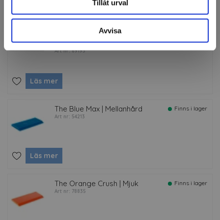
Tillåt urval
Tillbehör
Avvisa
Knivblad AB-S | Rostfria 9
Finns i lager
mm
Art nr: 69193
Läs mer
The Blue Max | Mellanhård
Finns i lager
Art nr: 54213
Läs mer
The Orange Crush | Mjuk
Finns i lager
Art nr: 78835