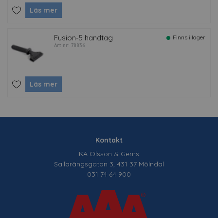
Läs mer
Fusion-5 handtag
Finns i lager
Art nr: 78836
Läs mer
Kontakt
KA Olsson & Gems
Sallarängsgatan 3, 431 37 Mölndal
031 74 64 900