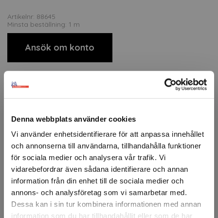
Artikelnr: 88645
Minsta beställning: 1 m
Ansök om konto
Beskrivning
3M™ Fasara™ är en serie glasdekorfolie i polyester för
Denna webbplats använder cookies
applicering på interiöra glasytor. Den kombinerar design
och funktion genom att kontrollera ljus och insyn
Vi använder enhetsidentifierare för att anpassa innehållet
samtidigt som den ger glaset utseendet av etsad eller
och annonserna till användarna, tillhandahålla funktioner
texturerad yta. Filmen är slitstark, enkel att installera och
för sociala medier och analysera vår trafik. Vi
finns i ett brett utbud av mönster.
vidarebefordrar även sådana identifierare och annan
3M™ Fasara™ blockerar dessutom upp till 99 % av UV-
information från din enhet till de sociala medier och
strålning för att minska blekning av interiörer. Typiska
annons- och analysföretag som vi samarbetar med.
användningsområden är konferensrum, kontorsavskiljare,
Dessa kan i sin tur kombinera informationen med annan
entréer, glaspartier och andra interiöra glasytor där man
information som du har tillhandahållit eller som de har