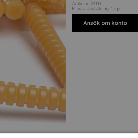
Artikelnr: 24119
Minsta beställning: 1 frp
Ansök om konto
t
Om tillverkaren
Filer