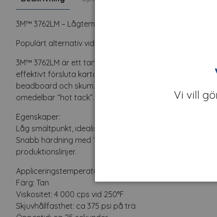
3M™ 3762LM – Lågtemperatursmältlim för förpackningar
Populärt alternativ vid limning av kartong.
3M™ 3762LM är ett tanfärgat smältlim med låg smältpunkt
effektivt försluta kartonger och andra förpackningar –
beadboard och skum. Det är ett ekonomiskt och mångsid
Vi vill g
omedelbar “hot tack”.
Egenskaper:
Låg smältpunkt, idealiskt för värmekänsliga material.
Snabb härdning med “hot tack” – limmet fäster direkt vid
produktionslinjer.
Appliceringstemperatur: 121 - 132 °C (250 - 270 °F)
Färg: Tan
Viskositet: 4 000 cps vid 250°F
Skjuvhållfasthet: ca 375 psi på trä