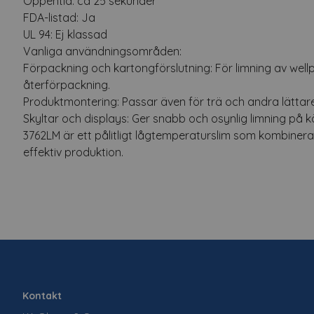
Öppentid: ca 25 sekunder
FDA-listad: Ja
UL 94: Ej klassad
Vanliga användningsområden:
Förpackning och kartongförslutning: För limning av we
återförpackning.
Produktmontering: Passar även för trä och andra lättare
Skyltar och displays: Ger snabb och osynlig limning på kä
3762LM är ett pålitligt lågtemperaturslim som kombinera
effektiv produktion.
Kontakt