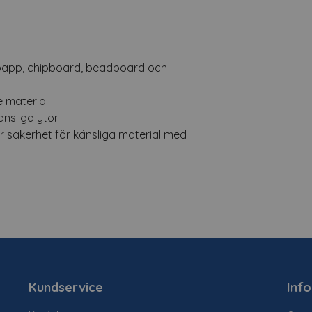
llpapp, chipboard, beadboard och
 material.
nsliga ytor.
r säkerhet för känsliga material med
Kundservice
Inf