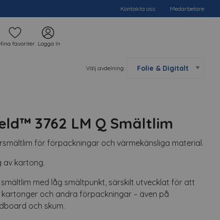
Kontakta oss
Medarbetare
Mina favoriter
Logga In
Välj avdelning:
ld™ 3762 LM Q Smältlim
mältlim för förpackningar och värmekänsliga material.
g av kartong.
mältlim med låg smältpunkt, särskilt utvecklat för att
ta kartonger och andra förpackningar – även på
adboard och skum.