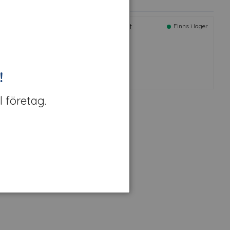
M™ Smältlimpistol TC/TC-Q Low melt
Finns i lager
rt nr: 16209
!
l företag.