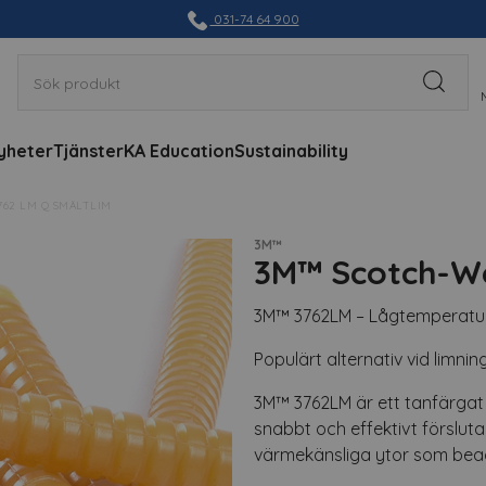
031-74 64 900
yheter
Tjänster
KA Education
Sustainability
62 LM Q SMÄLTLIM
3M™
3M™ Scotch-We
3M™ 3762LM – Lågtemperaturs
Populärt alternativ vid limnin
3M™ 3762LM är ett tanfärgat s
snabbt och effektivt förslu
värmekänsliga ytor som be