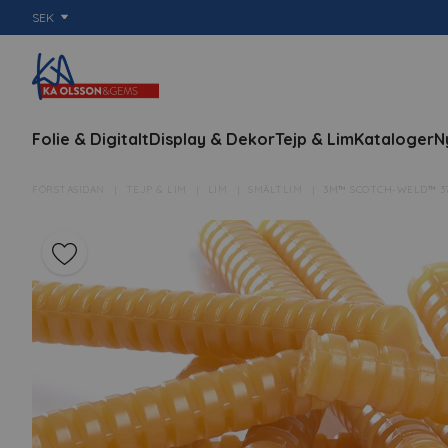
SEK
Folie & Digitalt
Display & Dekor
Tejp & Lim
Kataloger
N
FÖRSTASIDAN
TEJP & LIM
LIM
SMÄLTLIM
3M™ SCOTCH-WELD™ 37