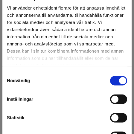
Vi använder enhetsidentifierare för att anpassa innehållet
Artikelnr: 84113
Minsta beställning: 1 m
och annonserna till användarna, tillhandahålla funktioner
för sociala medier och analysera vår trafik. Vi
Ansök om konto
vidarebefordrar även sådana identifierare och annan
information från din enhet till de sociala medier och
annons- och analysföretag som vi samarbetar med.
Dessa kan i sin tur kombinera informationen med annan
Beskrivning
information som du har tillhandahållit eller som de har
samlat in när du har använt deras tjänster.
3M™ Scotchcal™ 3662-10 Exterior
är en specialfolie för
trottoarer och vägar av asfalt eller sten. En vit gjuten film
Samtyckesval
Välkommen till KA
Nödvändig
med ett avtagbart, gråpigmenterat, positionerbart lim.
Olsson & Gems!
Bra motståndskraft mot smuts och slitage från hög
gångtrafik efter laminering med 3M™ Scotchcal™ Matte
Vi vill göra dig
Inställningar
uppmärksam på att vi
Overlaminate 3647.
endast säljer till företag.
Statistik
Specifikation
Jag förstår