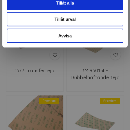
Tillåt alla
Tillåt urval
Avvisa
1377 Transfertejp
3M 93015LE
Dubbelhäftande tejp
Premium
Premium