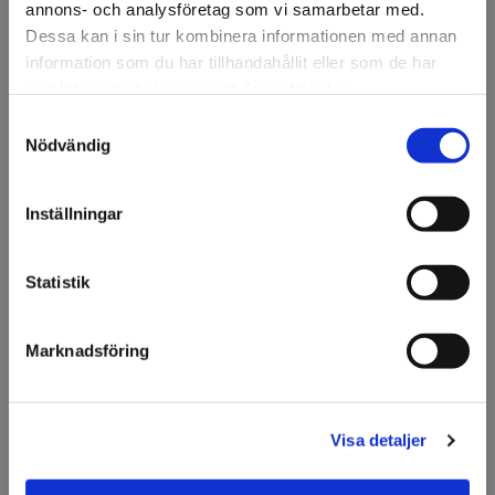
annons- och analysföretag som vi samarbetar med.
Dessa kan i sin tur kombinera informationen med annan
information som du har tillhandahållit eller som de har
1325 Transfertejp
1327 Transfertejp
samlat in när du har använt deras tjänster.
Samtyckesval
Välkommen till KA
Nödvändig
Olsson & Gems!
Vi vill göra dig
Inställningar
uppmärksam på att vi
endast säljer till företag.
Statistik
Jag förstår
Marknadsföring
1328 Transfertejp
1375 Transfertejp
Visa detaljer