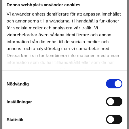
Denna webbplats använder cookies
Vi använder enhetsidentifierare för att anpassa innehållet
och annonserna till användarna, tillhandahålla funktioner
för sociala medier och analysera vår trafik. Vi
vidarebefordrar även sådana identifierare och annan
FÖRSTASIDAN
DISPLAY & DEKOR
DEKOR
MATATTRAPPER
▸FRUKT & 
information från din enhet till de sociala medier och
Ananas, halva 21cm
annons- och analysföretag som vi samarbetar med.
Dessa kan i sin tur kombinera informationen med annan
Ananas halv 21cm.
information som du har tillhandahållit eller som de har
samlat in när du har använt deras tjänster.
Artikelnr: 90886
Samtyckesval
Välkommen till KA
Nödvändig
Ansök om konto
Olsson & Gems!
Vi vill göra dig
Inställningar
uppmärksam på att vi
endast säljer till företag.
Beskrivning
Statistik
Ananas halv 21cm