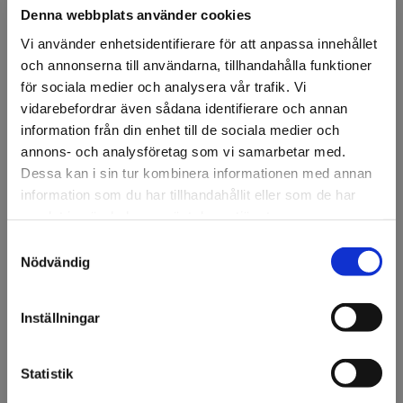
Denna webbplats använder cookies
Vi använder enhetsidentifierare för att anpassa innehållet
och annonserna till användarna, tillhandahålla funktioner
för sociala medier och analysera vår trafik. Vi
vidarebefordrar även sådana identifierare och annan
FÖRSTASIDAN
DISPLAY & DEKOR
DEKOR
KONSTVÄXTER
APELSINKVIS
information från din enhet till de sociala medier och
Apelsinkvist 70cm
annons- och analysföretag som vi samarbetar med.
Dessa kan i sin tur kombinera informationen med annan
Kvist med apelsiner 70cm.
information som du har tillhandahållit eller som de har
samlat in när du har använt deras tjänster.
Artikelnr: 93852
Samtyckesval
Välkommen till KA
Nödvändig
Ansök om konto
Olsson & Gems!
Vi vill göra dig
Inställningar
uppmärksam på att vi
endast säljer till företag.
Beskrivning
Statistik
Kvist med apelsiner 70cm