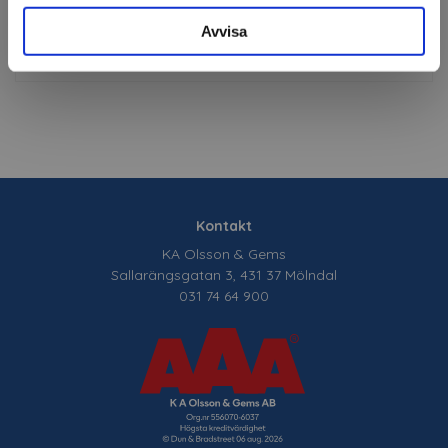
Om tillverkaren
Avvisa
Filer
Kontakt
KA Olsson & Gems
Sallarängsgatan 3, 431 37 Mölndal
031 74 64 900