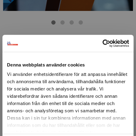
FÖRSTASIDAN
FOLIE & DIGITALT
DIGITALA PRINTMATERIAL
LJUSSKYLT,
ASLAN
ASLAN DFP25 WindowBlock
Denna webbplats använder cookies
ASLAN DFP25 är en dubbelsidig vit blockout-folie som är
Vi använder enhetsidentifierare för att anpassa innehållet
framtagen för dubbelsidig reklam på glasytor.
och annonserna till användarna, tillhandahålla funktioner
Den höga opaciteten i blockout-lagret förhindrar att
för sociala medier och analysera vår trafik. Vi
tryck eller motiv syns igenom materialet.
vidarebefordrar även sådana identifierare och annan
information från din enhet till de sociala medier och
Perfekt när man vill använda glasytor för två separata
annons- och analysföretag som vi samarbetar med.
budskap utan att behöva foliera utsidan.
Dessa kan i sin tur kombinera informationen med annan
information som du har tillhandahållit eller som de har
Artikelnr: 89039
Minsta beställning: 1 m
samlat in när du har använt deras tjänster.