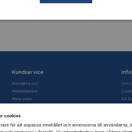
Kundservice
Inf
Kontakta oss
Om o
Medarbetare
Code
Mina sidor
KA E
Ansök om konto
Socia
Allmänna villkor
Susta
r cookies
Personuppgiftspolicy
Tidig
rare för att anpassa innehållet och annonserna till användarna, t
Tjäns
er och analysera vår trafik. Vi vidarebefordrar även sådana ident