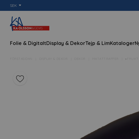
SEK
Folie & Digitalt
Display & Dekor
Tejp & Lim
Kataloger
N
FÖRSTASIDAN
DISPLAY & DEKOR
DEKOR
MATATTRAPPER
▸FRUKT