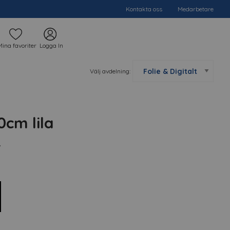
Kontakta oss
Medarbetare
Mina favoriter
Logga In
Välj avdelning:
cm lila
.