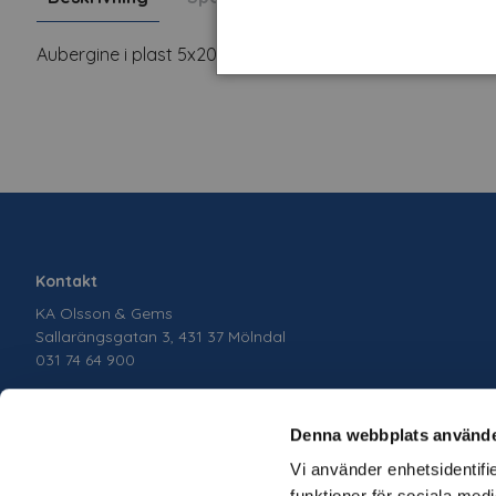
Aubergine i plast 5x20 cm lila
Kontakt
KA Olsson & Gems
Sallarängsgatan 3, 431 37 Mölndal
031 74 64 900
Denna webbplats använde
Vi använder enhetsidentifie
funktioner för sociala medi