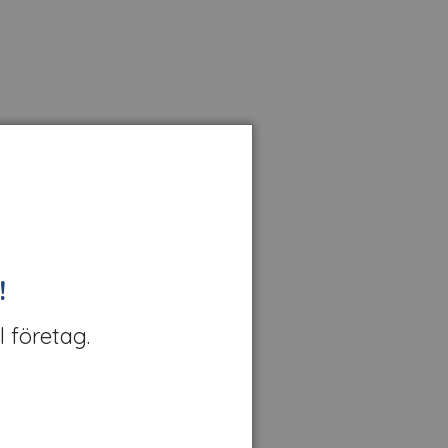
!
l företag.