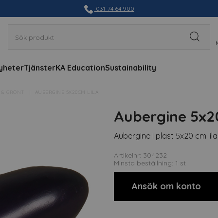
031-74 64 900
yheter
Tjänster
KA Education
Sustainability
 & GRÖNT
AUBERGINE 5X20CM LILA
Aubergine 5x20
Aubergine i plast 5x20 cm lila
Artikelnr: 304232
Minsta beställning: 1 st
Ansök om konto