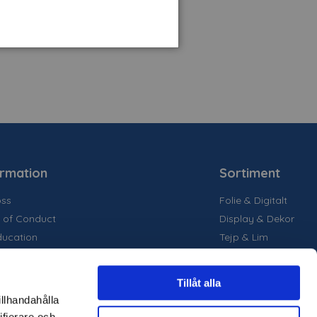
ormation
Sortiment
ss
Folie & Digitalt
 of Conduct
Display & Dekor
ducation
Tejp & Lim
la medier
inability
Tillåt alla
are projekt
illhandahålla
ter
ifierare och