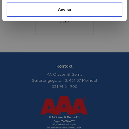
Avvisa
Jordgubbar 12st/påse
5cm
Kontakt
KA Olsson & Gems
Sallarängsgatan 3, 431 37 Mölndal
031 74 64 900