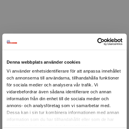
FÖRSTASIDAN
DISPLAY & DEKOR
DEKOR
VÅR & SOMMAR
▸TRÄDGÅRD
Björkblad 240 st
Björkblad 55x45mm 240st.
Denna webbplats använder cookies
Vi använder enhetsidentifierare för att anpassa innehållet
Artikelnr: 89350
och annonserna till användarna, tillhandahålla funktioner
Minsta beställning: 1 st
för sociala medier och analysera vår trafik. Vi
Ansök om konto
vidarebefordrar även sådana identifierare och annan
information från din enhet till de sociala medier och
annons- och analysföretag som vi samarbetar med.
Dessa kan i sin tur kombinera informationen med annan
Beskrivning
information som du har tillhandahållit eller som de har
samlat in när du har använt deras tjänster.