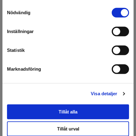
Björkblad 55x45mm 240st
Samtyckesval
Välkommen till KA
Nödvändig
Olsson & Gems!
Specifikation
Vi vill göra dig
Inställningar
uppmärksam på att vi
Fråga om produkt
endast säljer till företag.
Statistik
Jag förstår
Marknadsföring
Relaterade produkter
Visa detaljer
Tillåt alla
Tillåt urval