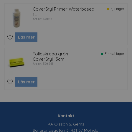
CoverStyl Primer Waterbased
Ej i lager
1L
Art nr: 301112
Läs mer
Folieskrapa grön
Finns i lager
CoverStyl 13cm
Art nr: 306941
Läs mer
Kontakt
KA Olsson & Gems
Sallarängsgatan 3, 431 37 Mölndal