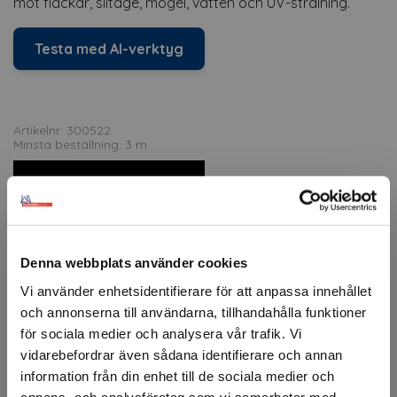
mot fläckar, slitage, mögel, vatten och UV-strålning.
Testa med AI-verktyg
Artikelnr: 300522
Minsta beställning: 3 m
Ansök om konto
Denna webbplats använder cookies
Beskrivning
Vi använder enhetsidentifierare för att anpassa innehållet
CoverStyl inredningsfolie erbjuder en mångsidig lösning
och annonserna till användarna, tillhandahålla funktioner
för att förnya interiörer och möbler på ett elegant och
för sociala medier och analysera vår trafik. Vi
kostnadseffektivt sätt. Den självhäftande folien är idealisk
vidarebefordrar även sådana identifierare och annan
för att förändra utseendet på receptionsdiskar,
information från din enhet till de sociala medier och
mötesrum, hotellrum eller andra utrymmen.
annons- och analysföretag som vi samarbetar med.