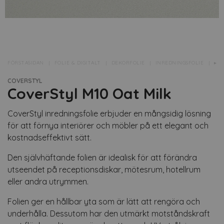
FÖRSTASIDAN
FOLIE & DIGITALT
DEKORFOLIE
INREDNINGSFOLIE
▸CO
COVERSTYL
CoverStyl M10 Oat Milk
CoverStyl inredningsfolie erbjuder en mångsidig lösning
för att förnya interiörer och möbler på ett elegant och
kostnadseffektivt sätt.
Den självhäftande folien är idealisk för att förändra
utseendet på receptionsdiskar, mötesrum, hotellrum
eller andra utrymmen.
Folien ger en hållbar yta som är lätt att rengöra och
underhålla. Dessutom har den utmärkt motståndskraft