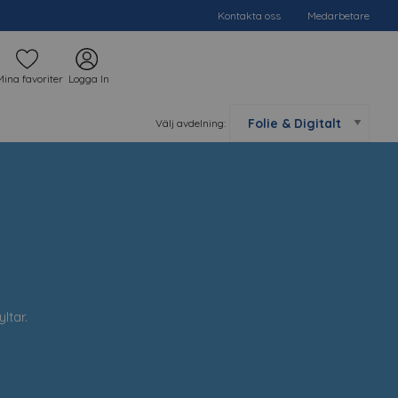
Kontakta oss
Medarbetare
Mina favoriter
Logga In
Välj avdelning:
yltar.