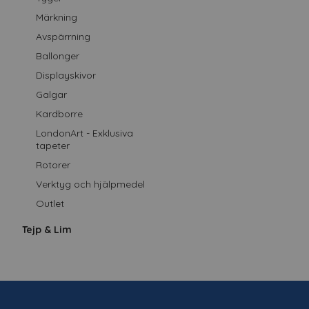
Märkning
Avspärrning
Ballonger
Displayskivor
Galgar
Kardborre
LondonArt - Exklusiva
tapeter
Rotorer
Verktyg och hjälpmedel
Outlet
Tejp & Lim