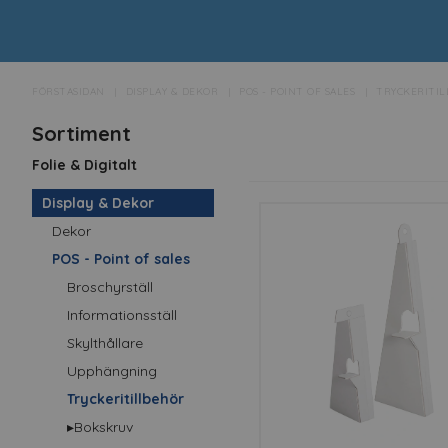
FÖRSTASIDAN
DISPLAY & DEKOR
POS - POINT OF SALES
TRYCKERITI
Sortiment
Folie & Digitalt
Display & Dekor
Dekor
POS - Point of sales
Broschyrställ
Informationsställ
Skylthållare
Upphängning
Tryckeritillbehör
▸Bokskruv