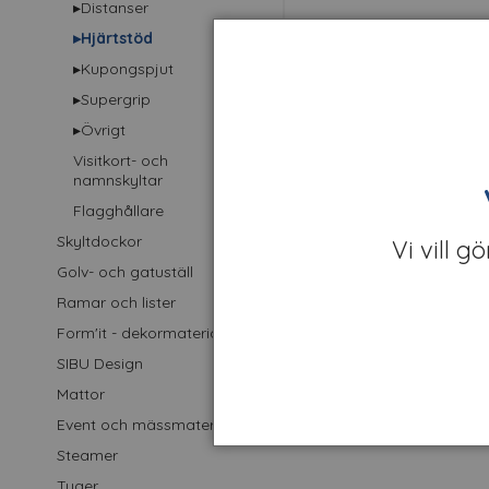
▸Distanser
Hjärtstöd
▸Hjärtstöd
▸Kupongspjut
Finns fler varianter
▸Supergrip
▸Övrigt
Visitkort- och
namnskyltar
Flagghållare
Skyltdockor
Vi vill g
Golv- och gatuställ
Ramar och lister
Form'it - dekormaterial
SIBU Design
Mattor
Event och mässmaterial
Steamer
Tyger