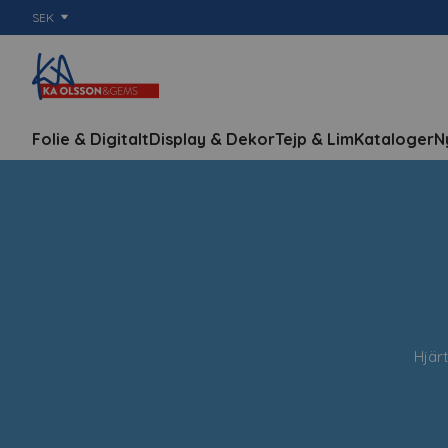
SEK
Folie & Digitalt
Display & Dekor
Tejp & Lim
Kataloger
N
Hjärt