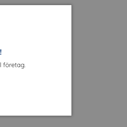
!
l företag.