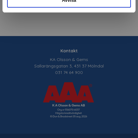
Avvisa
Kontakt
KA Olsson & Gems
Sallarängsgatan 3, 431 37 Mölndal
031 74 64 900