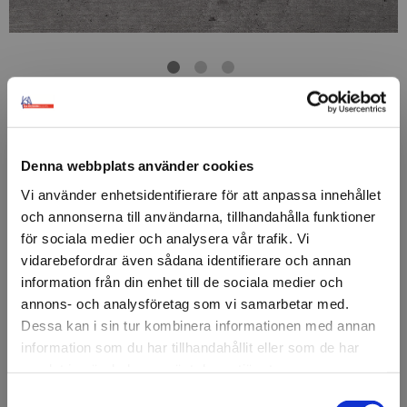
FÖRSTASIDAN
DISPLAY & DEKOR
SIBU DESIGN
ANTIGRAV
SIBU DM CE
SIBU DM CEMENT Light
Denna webbplats använder cookies
Antigrav
Vi använder enhetsidentifierare för att anpassa innehållet
och annonserna till användarna, tillhandahålla funktioner
SIBU DM CEMENT Light Antigrav.
för sociala medier och analysera vår trafik. Vi
vidarebefordrar även sådana identifierare och annan
Lättviktsmaterial som går att montera kant i kant.
information från din enhet till de sociala medier och
Antigrav är formstabilt vilket gör att inget mellanrum
annons- och analysföretag som vi samarbetar med.
eller profiler behövs.
Dessa kan i sin tur kombinera informationen med annan
information som du har tillhandahållit eller som de har
Artikelnr: SIBU_DM-CEMENT-Light-Antigrav
samlat in när du har använt deras tjänster.
Samtyckesval
Välkommen till KA
Ansök om konto