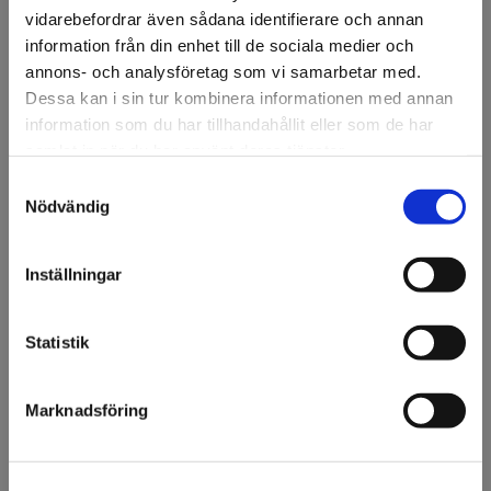
Ansök om konto
vidarebefordrar även sådana identifierare och annan
information från din enhet till de sociala medier och
annons- och analysföretag som vi samarbetar med.
Dessa kan i sin tur kombinera informationen med annan
Beskrivning
information som du har tillhandahållit eller som de har
Etab 9636 är en fluorescerande orange PVC-tejp. KEEP
samlat in när du har använt deras tjänster.
DRY tryckt i svart.
Samtyckesval
Välkommen till KA
Nödvändig
6st/frp
Olsson & Gems!
Vi vill göra dig
Inställningar
Specifikation
uppmärksam på att vi
endast säljer till företag.
Statistik
Fråga om produkt
Jag förstår
Om tillverkaren
Marknadsföring