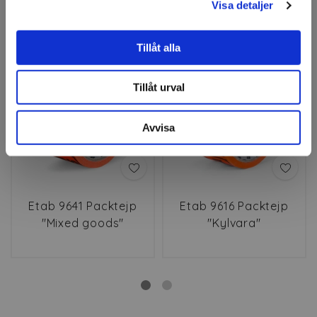
Visa detaljer
Relaterade produkter
Tillåt alla
Tillåt urval
Avvisa
Etab 9641 Packtejp
Etab 9616 Packtejp
"Mixed goods"
"Kylvara"