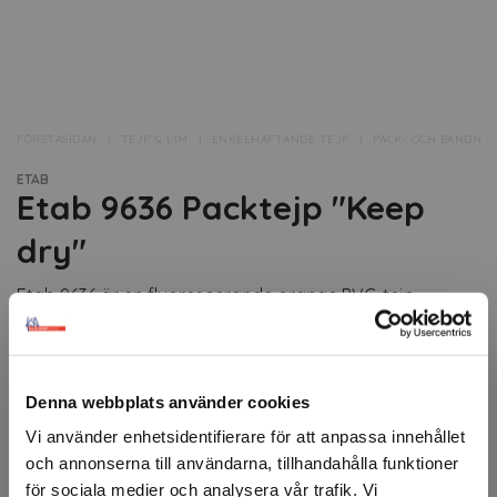
FÖRSTASIDAN
TEJP & LIM
ENKELHÄFTANDE TEJP
PACK- OCH BANDNIN
ETAB
Etab 9636 Packtejp "Keep
dry"
Etab 9636 är en fluorescerande orange PVC-tejp.
KEEP DRY tryckt i svart.
6st/frp.
Denna webbplats använder cookies
Artikelnr: 303374
Vi använder enhetsidentifierare för att anpassa innehållet
Minsta beställning: 1 frp
och annonserna till användarna, tillhandahålla funktioner
för sociala medier och analysera vår trafik. Vi