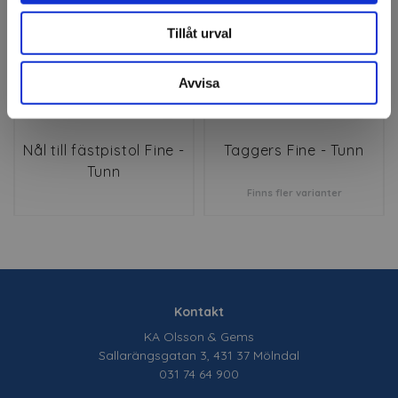
Tillåt urval
Avvisa
Nål till fästpistol Fine -
Taggers Fine - Tunn
Tunn
Finns fler varianter
Kontakt
KA Olsson & Gems
Sallarängsgatan 3, 431 37 Mölndal
031 74 64 900