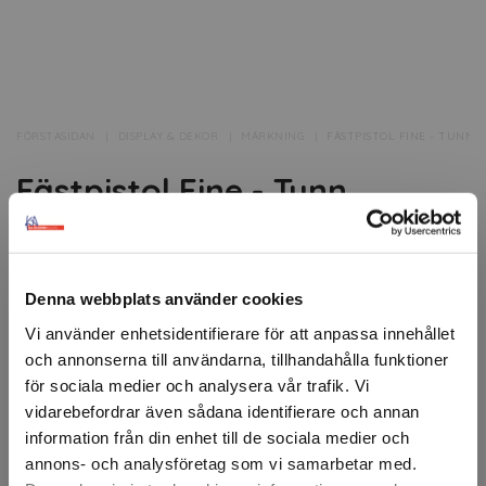
FÖRSTASIDAN
DISPLAY & DEKOR
MÄRKNING
FÄSTPISTOL FINE - TUNN
Fästpistol Fine - Tunn
Märkpistol "Fine", 15x14 cm.
Den tunnare fästpistolen är speciellt utformad för
Denna webbplats använder cookies
användning med taggers och är idealisk för
prismärkning av tunnare material som kläder, blusar,
Vi använder enhetsidentifierare för att anpassa innehållet
underkläder etc.
och annonserna till användarna, tillhandahålla funktioner
för sociala medier och analysera vår trafik. Vi
Artikelnr: 63024
vidarebefordrar även sådana identifierare och annan
Minsta beställning: 1 st
information från din enhet till de sociala medier och
annons- och analysföretag som vi samarbetar med.
Ansök om konto