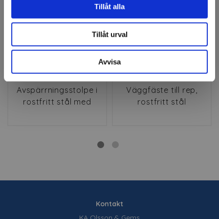
Tillåt alla
Tillåt urval
Avvisa
Avspärrningsstolpe i
Väggfäste till rep,
rostfritt stål med
rostfritt stål
krona
Kontakt
KA Olsson & Gems