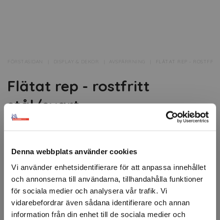
FÖRSTASIDAN
DISPLAY & DEKOR
AVSPÄRRNING
FLÄTAT REP - ROSTFRIT
Flätat rep - rostfritt
stål/svart
Flätat rep för avspärrning.
Ett svart flätat rep avsett för avspärrningsändamål med
Denna webbplats använder cookies
en låsögla i rostfritt stål.
Vi använder enhetsidentifierare för att anpassa innehållet
Repet är 150 cm långt.
och annonserna till användarna, tillhandahålla funktioner
för sociala medier och analysera vår trafik. Vi
Artikelnr: 94349
vidarebefordrar även sådana identifierare och annan
information från din enhet till de sociala medier och
Ansök om konto