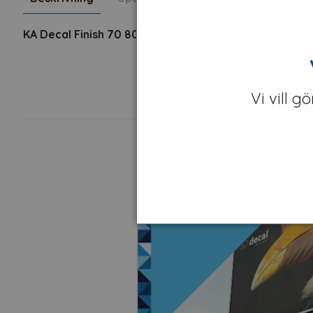
KA Decal Finish 70 80
Blankt
är ett blankt monomert kal
Vi vill g
Kamp