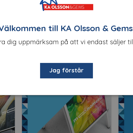
endrerat laminat i kampanjklass. Används med fördel till KA D
Välkommen till KA Olsson & Gems
öra dig uppmärksam på att vi endast säljer til
Relaterade produkter
anj
Kampanj
Jag förstår