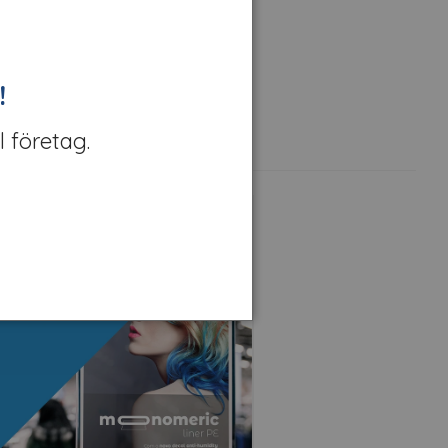
ecal printfolier
!
l företag.
Kampanj