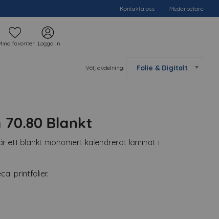
Kontakta oss
Medarbetare
Mina favoriter
Logga In
Välj avdelning:
h 70.80 Blankt
 är ett blankt monomert kalendrerat laminat i
al printfolier.