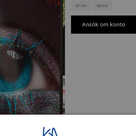
137 cm
163 cm
Ansök om konto
t
Filer