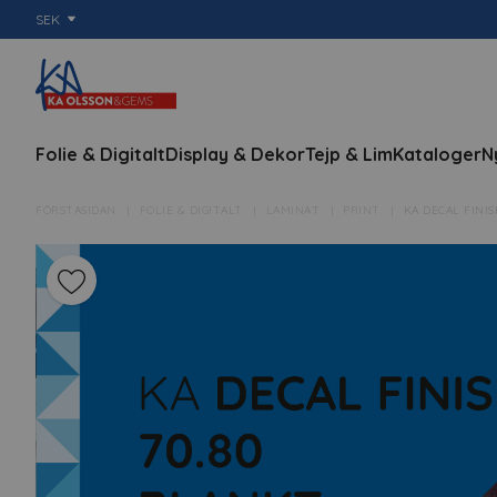
SEK
Folie & Digitalt
Display & Dekor
Tejp & Lim
Kataloger
N
FÖRSTASIDAN
FOLIE & DIGITALT
LAMINAT
PRINT
KA DECAL FINIS