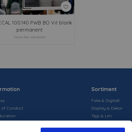
ECAL 100.140 PWB BO Vit blank
permanent
Finns fler varianter
ormation
Sortiment
ss
Folie & Digitalt
 of Conduct
Display & Dekor
ducation
Tejp & Lim
la medier
inability