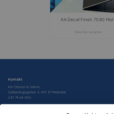
KA Decal Finish 70.80 Mat
Finns fler varianter
Kontakt
KA Olsson & Gems
Sallarängsgatan 3, 431 37 Mölndal
031 74 64 900