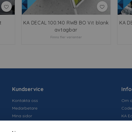
t
KA DECAL 100.140 RWB BO Vit blank
KA D
avtagbar
Finns fler varianter
Kundservice
Inf
Kontakta oss
Om o
Medarbetare
Code
Mina sidor
KA E
Ansök om konto
Socia
Allmänna villkor
Susta