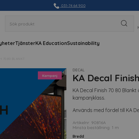
031-74 64 900
yheter
Tjänster
KA Education
Sustainability
H 70.80 BLANKT
DECAL
KA Decal Finis
Kampanj
KA Decal Finish 70 80 Blankt
kampanjklass.
Används med fördel till KA Dec
Artikelnr: 90816A
Minsta beställning: 1 m
Bredd