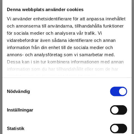
Denna webbplats använder cookies
Artikelnr: 84579A
Minsta beställning: 1 m
Vi använder enhetsidentifierare för att anpassa innehållet
Variant (färg)
och annonserna till användarna, tillhandahålla funktioner
RP35 Vit
RP36 Transparent
för sociala medier och analysera vår trafik. Vi
vidarebefordrar även sådana identifierare och annan
information från din enhet till de sociala medier och
Ansök om konto
annons- och analysföretag som vi samarbetar med.
Dessa kan i sin tur kombinera informationen med annan
information som du har tillhandahållit eller som de har
samlat in när du har använt deras tjänster.
Beskrivning
Samtyckesval
Välkommen till KA
ASLAN RP35 och RP36 är en bakprojektionsfilm för
Nödvändig
Olsson & Gems!
projicering av bilder, video och presentationer på
transparenta ytor som glas och akryl. Filmen appliceras
på insidan av glaset och används tillsammans med en
Vi vill göra dig
Inställningar
projektor för att visa film, bilder och presentationer som
uppmärksam på att vi
syns från utsidan. Perfekt för t ex reklam och kampanjer i
endast säljer till företag.
skyltfönster.
Statistik