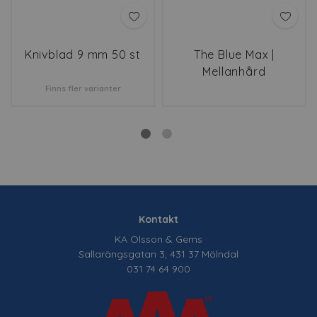
Knivblad 9 mm 50 st
The Blue Max |
Mellanhård
Finns fler varianter
Kontakt
KA Olsson & Gems
Sallarängsgatan 3, 431 37 Mölndal
031 74 64 900