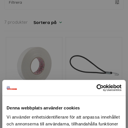
efter. Kontakta oss, så hjälper vi dig!
Filtrera
7 produkter
Sortera på
Edge-It
Gummistropp svart
Kantförstärkningstejp
Denna webbplats använder cookies
Finns fler varianter
Vi använder enhetsidentifierare för att anpassa innehållet
och annonserna till användarna, tillhandahålla funktioner