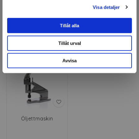
Visa detaljer
Plastöljett Holeguard
Rep till banderoll
Tillåt alla
Finns fler varianter
Tillåt urval
Avvisa
Öljettmaskin