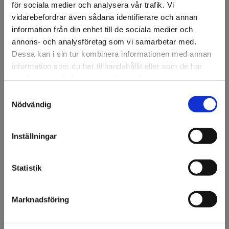
för sociala medier och analysera vår trafik. Vi
vidarebefordrar även sådana identifierare och annan
information från din enhet till de sociala medier och
annons- och analysföretag som vi samarbetar med.
Dessa kan i sin tur kombinera informationen med annan
information som du har tillhandahållit eller som de har
samlat in när du har använt deras tjänster.
Samtyckesval
Välkommen till KA
Nödvändig
KA Öljett Mässing
KA Öljett Nickel
Olsson & Gems!
Vi vill göra dig
Inställningar
uppmärksam på att vi
endast säljer till företag.
Statistik
Jag förstår
Marknadsföring