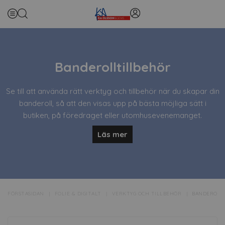
Banderolltillbehör
Se till att använda rätt verktyg och tillbehör när du skapar din
banderoll, så att den visas upp på bästa möjliga sätt i
butiken, på föredraget eller utomhusevenemanget.
Läs mer
SMIDIGA TILLBEHÖR TILL BANDEROLL
Håltång eller öljettmaskin? Öljetter i plast eller metall? Det är
en smaksak, men att de underlättar upphängningen är ett
faktum. Och glöm inte gummistropparna, som håller
FÖRSTASIDAN
FOLIE & DIGITALT
VERKTYG OCH TILLBEHÖR
BANDEROLL
banderollen stadigt på plats. Har du några frågor om hur
man gör banderoller? Vi har nog svaren du letar