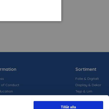
ormation
Sortiment
ss
Folie & Digitalt
 of Conduct
Display & Dekor
ducation
Tejp & Lim
la medier
inability
Tillåt alla