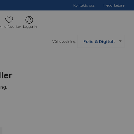
Kontakta oss
Medarbetare
Mina favoriter
Logga In
Välj avdelning:
ler
ing.