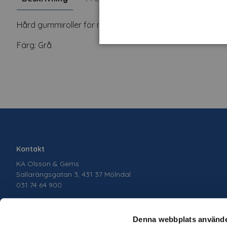
Hård gummiroller för montering.
Färg: Grå
Kontakt
KA Olsson & Gems
Sallarängsgatan 3, 431 37 Mölndal
031 74 64 900
Denna webbplats använde