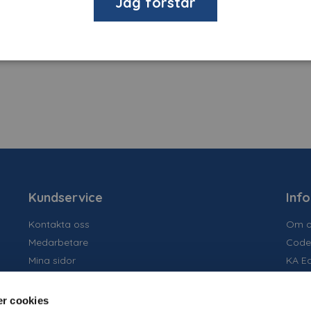
Jag förstår
Kundservice
Inf
Kontakta oss
Om o
Medarbetare
Code
Mina sidor
KA E
Ansök om konto
Socia
Allmänna villkor
Susta
r cookies