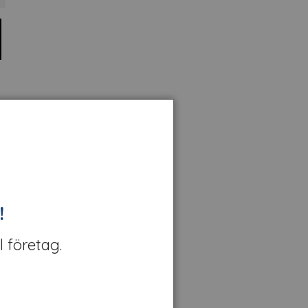
!
l företag.