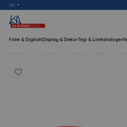
SEK
Folie & Digitalt
Display & Dekor
Tejp & Lim
Kataloger
N
FÖRSTASIDAN
FOLIE & DIGITALT
VERKTYG OCH TILLBEHÖR
ROLLERS