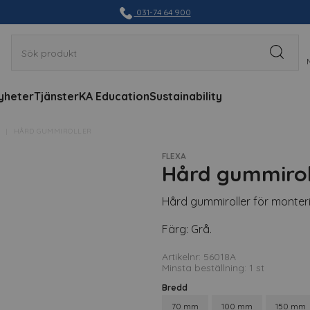
031-74 64 900
yheter
Tjänster
KA Education
Sustainability
HÅRD GUMMIROLLER
FLEXA
Hård gummirol
Hård gummiroller för monter
Färg: Grå.
Artikelnr: 56018A
Minsta beställning: 1 st
Bredd
70 mm
100 mm
150 mm