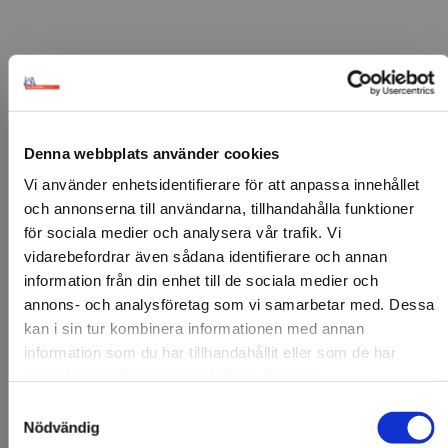
FÖRSTASIDAN
FOLIE & DIGITALT
VERKTYG OCH TILLBEHÖR
SKRAPOR
Denna webbplats använder cookies
KA
KA Teflonskrapa
Vi använder enhetsidentifierare för att anpassa innehållet
och annonserna till användarna, tillhandahålla funktioner
Ka Teflonskrapa i olika varianter.
för sociala medier och analysera vår trafik. Vi
vidarebefordrar även sådana identifierare och annan
Skillnaden mellan de är hårdheten på skrapan.
information från din enhet till de sociala medier och
annons- och analysföretag som vi samarbetar med. Dessa
Parallelltrapets.
kan i sin tur kombinera informationen med annan
Artikelnr: 91580A
information som du har tillhandahållit eller som de har
Minsta beställning: 1 st
samlat in när du har använt deras tjänster.
Variant
Samtyckesval
Välkommen till KA
Mellanblå - halvhård skrapa
Mörkblå - mjuk skrapa
Nödvändig
Olsson & Gems!