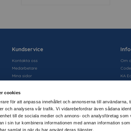
Kundservice
Inf
Kontakta oss
Om o
Medarbetare
Code
Mina sidor
KA E
Ansök om konto
Socia
Allmänna villkor
Susta
r cookies
Personuppgiftspolicy
Tidig
rare för att anpassa innehållet och annonserna till användarna, t
Tjäns
er och analysera vår trafik. Vi vidarebefordrar även sådana ident
Varu
 enhet till de sociala medier och annons- och analysföretag som 
Kata
 i sin tur kombinera informationen med annan information som
e har samlat in när du har använt deras tjänster.