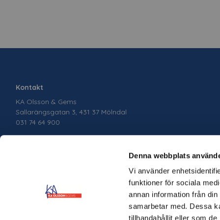
Kontakt
KA Olsson & Gems
Sallarängsgatan 3, 431 37 Mölndal
031 74 64 900
Denna webbplats använde
Vi använder enhetsidentifie
funktioner för sociala medi
annan information från din
samarbetar med. Dessa kan
tillhandahållit eller som d