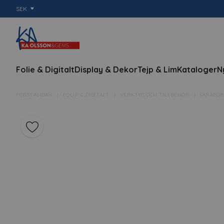
SEK
Folie & Digitalt
Display & Dekor
Tejp & Lim
Kataloger
N
FÖRSTASIDAN
FOLIE & DIGITALT
VERKTYG OCH TILLBEHÖR
SKRAPOR