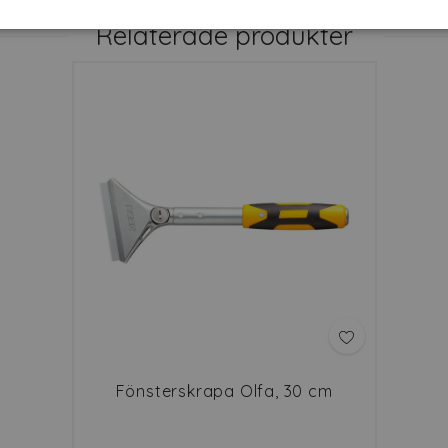
Relaterade produkter
Fönsterskrapa Olfa, 30 cm