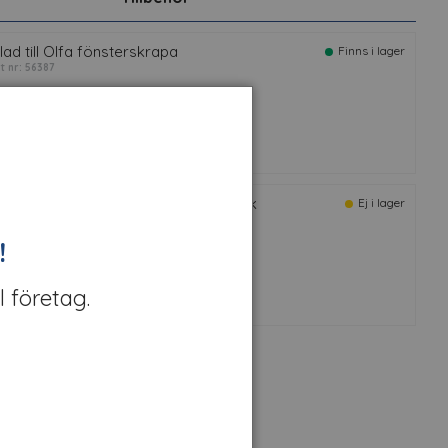
lad till Olfa fönsterskrapa
Finns i lager
rt nr: 56387
lad till Olfa fönsterskrapa Extra tjock
Ej i lager
t nr: 16349
!
l företag.