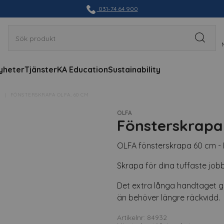
031-74 64 900
yheter
Tjänster
KA Education
Sustainability
FÖNSTERSKRAPA OLFA, 60 CM
OLFA
Fönsterskrapa
OLFA fönsterskrapa 60 cm - 
Skrapa för dina tuffaste jobb
Det extra långa handtaget gö
än behöver längre räckvidd.
Artikelnr: 84932