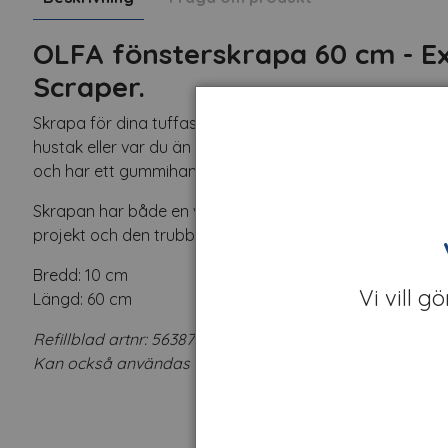
OLFA fönsterskrapa 60 cm -
Ex
Scraper.
Skrapa för dina tuffaste jobb. Det extra långa handtage
hustak eller var du än behöver längre räckvidd. Denna 
och har ett gummihandtag för bättre grepp och kontroll
Skrapan har både en vass och en trubbig egg. Välj den s
projekt och den trubbiga änden för borttagnings- och ri
Bredd: 10 cm
Vi vill g
Längd: 60 cm
Refillblad artnr: 56387
Kan också användas tillsammans med artnr 16349 för tj