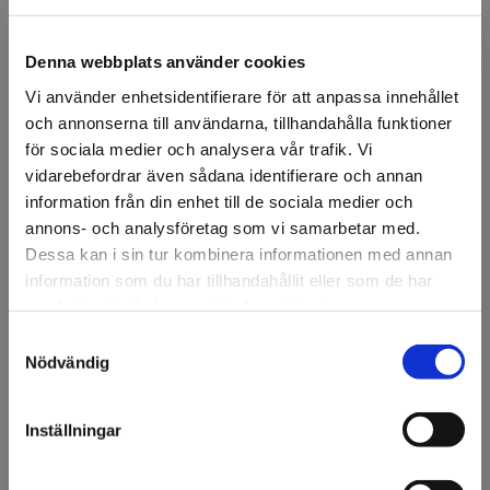
Denna webbplats använder cookies
Vi använder enhetsidentifierare för att anpassa innehållet
och annonserna till användarna, tillhandahålla funktioner
FÖRSTASIDAN
DISPLAY & DEKOR
SKYLTDOCKOR
HERR
HERR RINGO P
för sociala medier och analysera vår trafik. Vi
vidarebefordrar även sådana identifierare och annan
Herr Ringo Pos1
information från din enhet till de sociala medier och
annons- och analysföretag som vi samarbetar med.
Vit skyltdocka, Pos1, herr.
Dessa kan i sin tur kombinera informationen med annan
Kollektion Ringo male.
information som du har tillhandahållit eller som de har
samlat in när du har använt deras tjänster.
101825.
Samtyckesval
Välkommen till KA
Nödvändig
Artikelnr: 94413
Olsson & Gems!
Ansök om konto
Vi vill göra dig
Inställningar
uppmärksam på att vi
endast säljer till företag.