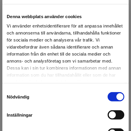
Denna webbplats använder cookies
Vi använder enhetsidentifierare för att anpassa innehållet
och annonserna till användarna, tillhandahålla funktioner
FÖRSTASIDAN
DISPLAY & DEKOR
SKYLTDOCKOR
HERR
HERR RINGO P
för sociala medier och analysera vår trafik. Vi
vidarebefordrar även sådana identifierare och annan
Herr Ringo Pos2
information från din enhet till de sociala medier och
annons- och analysföretag som vi samarbetar med.
Vit skyltdocka, Pos2, herr.
Dessa kan i sin tur kombinera informationen med annan
Kollektion Ringo male.
information som du har tillhandahållit eller som de har
samlat in när du har använt deras tjänster.
101826.
Samtyckesval
Välkommen till KA
Nödvändig
Artikelnr: 94414
Olsson & Gems!
Ansök om konto
Vi vill göra dig
Inställningar
uppmärksam på att vi
endast säljer till företag.