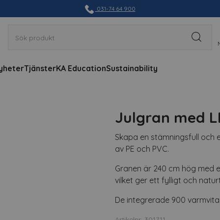
031-74 64 900
yheter
Tjänster
KA Education
Sustainability
Julgran med L
Skapa en stämningsfull och 
av PE och PVC.
Granen är 240 cm hög med en
vilket ger ett fylligt och nat
De integrerade 900 varmvita 
Artikelnr: 301711