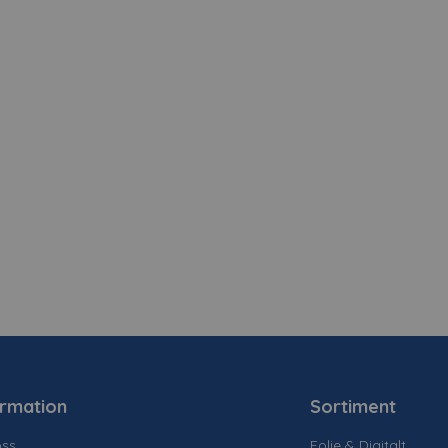
ormation
Sortiment
ss
Folie & Digitalt