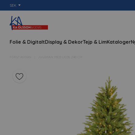
SEK
Folie & Digitalt
Display & Dekor
Tejp & Lim
Kataloger
N
FÖRSTASIDAN
JULGRAN MED LEDS 240 CM