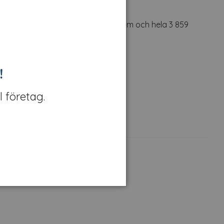
m hög med en diameter på ca 155 cm och hela 3 859
!
r efter år.
l företag.