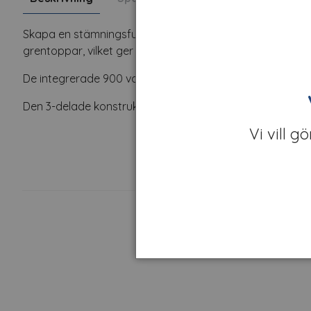
Skapa en stämningsfull och elegant julmiljö med denna
grentoppar, vilket ger ett fylligt och naturtroget utseend
De integrerade 900 varmvita LED-lamporna sprider ett b
Den 3-delade konstruktionen med stabil metallfot gör mo
Vi vill g