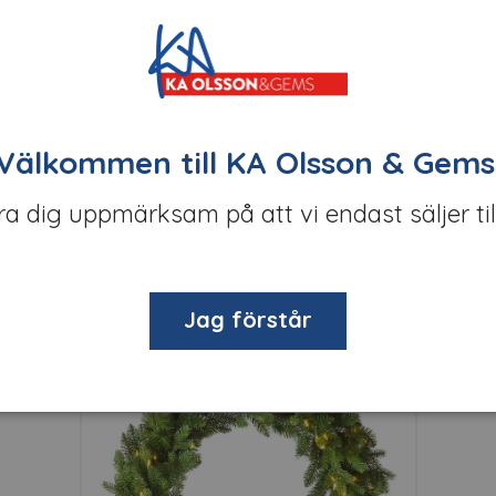
 imponerande ädelgran i mix av PE och PVC. Granen är 240 c
e.
ehagligt sken.
Välkommen till KA Olsson & Gems
nteringen enkel och smidig. En juldekoration som imponerar å
öra dig uppmärksam på att vi endast säljer til
Relaterade produkter
Jag förstår