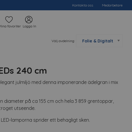
Kontakta oss
Medarbetare
Mina favoriter
Logga In
Välj avdelning:
EDs 240 cm
elegant julmiljö med denna imponerande ädelgran i mix
 diameter på ca 155 cm och hela 3 859 grentoppar,
urtroget utseende.
LED-lamporna sprider ett behagligt sken.