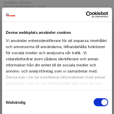
Artikelnr: 35108A
Minsta beställning: 1 rulle
Färg
Vit
Gul
Röd
Fluo gul
Fluo gul/grön
Denna webbplats använder cookies
Ansök om konto
Vi använder enhetsidentifierare för att anpassa innehållet
och annonserna till användarna, tillhandahålla funktioner
för sociala medier och analysera vår trafik. Vi
vidarebefordrar även sådana identifierare och annan
Beskrivning
information från din enhet till de sociala medier och
3M™ Scotchlite™ Diamond Grade
för konturmärkning av
annons- och analysföretag som vi samarbetar med.
fordon, skåp och kapell. Produkten uppfyller kraven enligt
Dessa kan i sin tur kombinera informationen med annan
UN-ECE104 Class C och är därmed godkänd för
information som du har tillhandahållit eller som de har
användning inom EU. Den reflekterande
samlat in när du har använt deras tjänster.
konturmärkningen är designad för att öka synligheten
och säkerheten på vägarna. Tejpen är avsedd för
Samtyckesval
Välkommen till KA
märkning av större fordon, särskilt lastbilar och
Nödvändig
Olsson & Gems!
släpvagnar, för att öka deras synlighet och därmed
minska risken för olyckor.