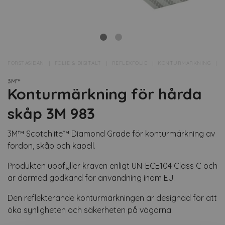
FÖRSTASIDAN
FOLIE & DIGITALT
REFLEXFOLIE
KONTURMÄRKNING
K
3M™
Konturmärkning för hårda
skåp 3M 983
3M™ Scotchlite™ Diamond Grade för konturmärkning av
fordon, skåp och kapell.
Produkten uppfyller kraven enligt UN-ECE104 Class C och
är därmed godkänd för användning inom EU.
Den reflekterande konturmärkningen är designad för att
öka synligheten och säkerheten på vägarna.