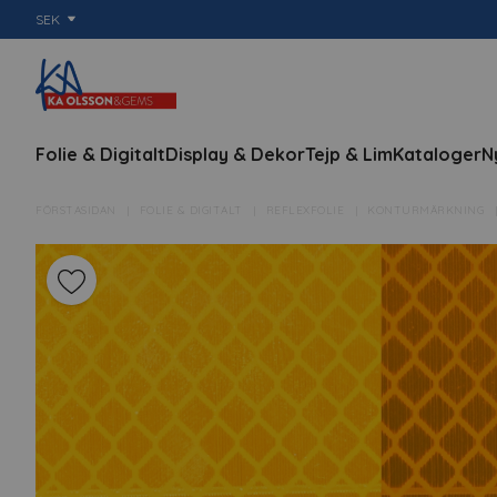
SEK
Folie & Digitalt
Display & Dekor
Tejp & Lim
Kataloger
N
FÖRSTASIDAN
FOLIE & DIGITALT
REFLEXFOLIE
KONTURMÄRKNING