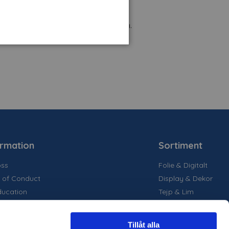
märkning av långa och tunga fordon.
ormation
Sortiment
ss
Folie & Digitalt
 of Conduct
Display & Dekor
ducation
Tejp & Lim
la medier
inability
Tillåt alla