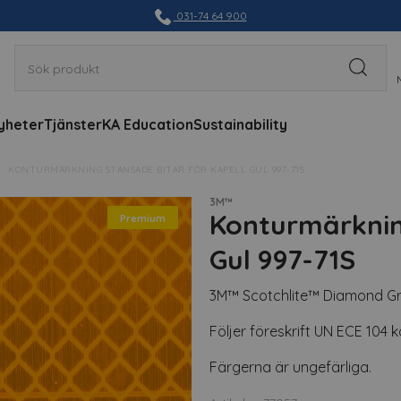
031-74 64 900
yheter
Tjänster
KA Education
Sustainability
KONTURMÄRKNING STANSADE BITAR FÖR KAPELL GUL 997-71S
3M™
Konturmärkning
Premium
Gul 997-71S
3M™ Scotchlite™ Diamond Gra
Följer föreskrift UN ECE 104
Färgerna är ungefärliga.