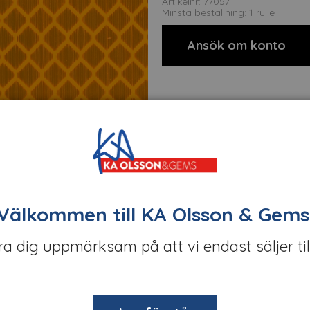
Artikelnr: 77057
Minsta beställning: 1 rulle
Ansök om konto
Välkommen till KA Olsson & Gems
öra dig uppmärksam på att vi endast säljer til
t
Om tillverkaren