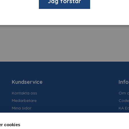
Jag förstår
tansade bitar för kapell. Följer föreskrift UN ECE 104 kontur
Kundservice
Inf
Kontakta oss
Om o
Medarbetare
Code
Mina sidor
KA E
Ansök om konto
Socia
Allmänna villkor
Susta
r cookies