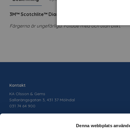
3M™ Scotchlite™ Diamond Grade Konturutmärkning
s
Färgerna är ungefärliga. Fotade med och utan blixt.
Kontakt
KA Olsson & Gems
Sallarängsgatan 3, 431 37 Mölndal
031 74 64 900
Denna webbplats använde