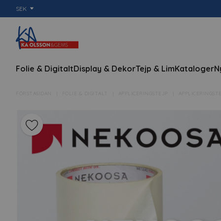
SEK
Folie & Digitalt
Display & Dekor
Tejp & Lim
Kataloger
N
FÖRSTASIDAN
FOLIE & DIGITALT
APPLICERINGSTEJP
APPLICERINGST