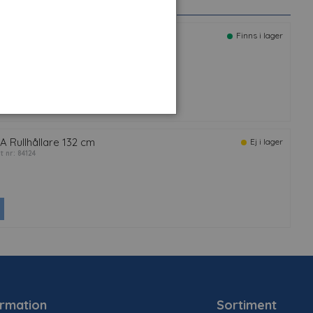
A Wrap Squeegee
Finns i lager
rt nr: 82948
A Rullhållare 132 cm
Ej i lager
t nr: 84124
ormation
Sortiment