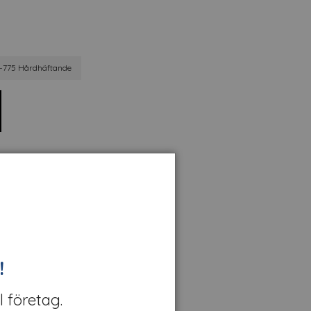
-775 Hårdhäftande
!
l företag.
Tillbehör