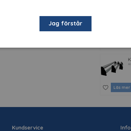
är en tunnare, stabil appliceringstejp som
K
A
ing och går inte sönder vid montage.
Jag förstår
Conform.
Läs mer
K
Ar
Läs mer
Kundservice
Inf