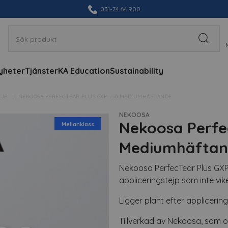
031-74 64 900
yheter
Tjänster
KA Education
Sustainability
EJP
NEKOOSA PERFECTEAR PLUS GXP-750 MEDIUMHÄFTANDE
NEKOOSA
Nekoosa Perfe
Mellanklass
Mediumhäfta
Nekoosa PerfecTear Plus GXP
appliceringstejp som inte vike
Ligger plant efter applicerin
Tillverkad av Nekoosa, som o