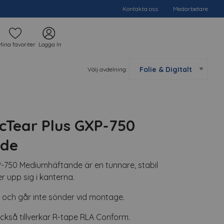
Kontakta oss
Medarbetare
Mina favoriter
Logga In
Välj avdelning:
cTear Plus GXP-750
nde
-750 Mediumhäftande är en tunnare, stabil
r upp sig i kanterna.
g och går inte sönder vid montage.
ckså tillverkar R-tape RLA Conform.