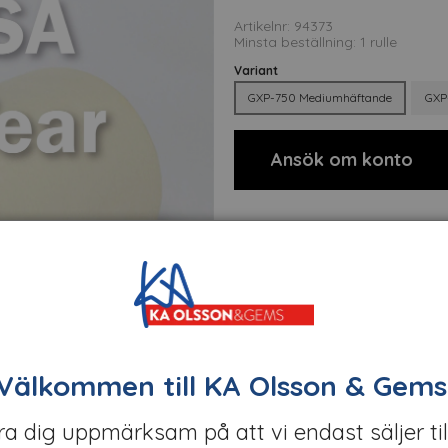
Artikelnr: 94373
Minsta beställning: 1 rulle
Variant
GXP-750 Mediumhäftande
GXP
Ansök om konto
Välkommen till KA Olsson & Gems
öra dig uppmärksam på att vi endast säljer til
t
Filer