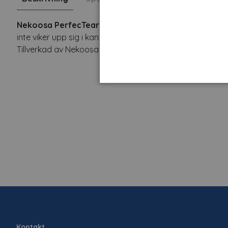
Nekoosa PerfecTear Plus GXP-750 Mediumhäftande
inte viker upp sig i kanterna. Ligger plant efter applicer
Tillverkad av Nekoosa, som också tillverkar R-tape RLA 
Kontakt