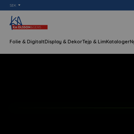
SEK
Folie & Digitalt
Display & Dekor
Tejp & Lim
Kataloger
N