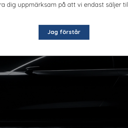
öra dig uppmärksam på att vi endast säljer til
Jag förstår