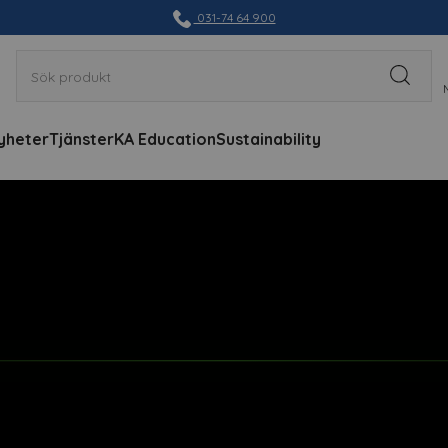
031-74 64 900
yheter
Tjänster
KA Education
Sustainability