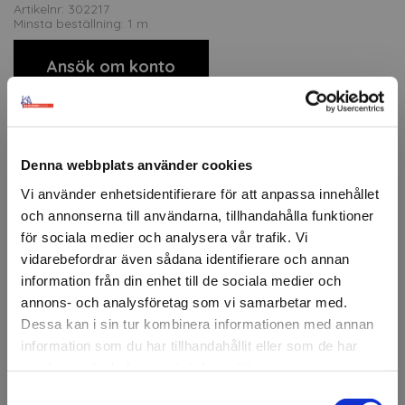
Artikelnr: 302217
Minsta beställning: 1 m
Ansök om konto
Beskrivning
Denna webbplats använder cookies
ORACAL® 551-serien är en polymer PVC-folie med
Vi använder enhetsidentifierare för att anpassa innehållet
utmärkta skär- och rensegenskaper. Folien är särskilt
och annonserna till användarna, tillhandahålla funktioner
lämpad för fordons- och kollektivtrafikreklam, skyltning
för sociala medier och analysera vår trafik. Vi
och dekor. ORACAL® 551 ger en säker och långvarig
vidarebefordrar även sådana identifierare och annan
vidhäftning på både plana, lätt böjda och ojämna ytor.
information från din enhet till de sociala medier och
Finns i ett brett utbud av färger, inklusive blank och två
annons- och analysföretag som vi samarbetar med.
matta alternativ.
Dessa kan i sin tur kombinera informationen med annan
information som du har tillhandahållit eller som de har
Hög UV-, väder- och kemikaliebeständighet
För plana och lätt ojämna ytor
samlat in när du har använt deras tjänster.
Enkel att skära, rensa och applicera
Samtyckesval
Välkommen till KA