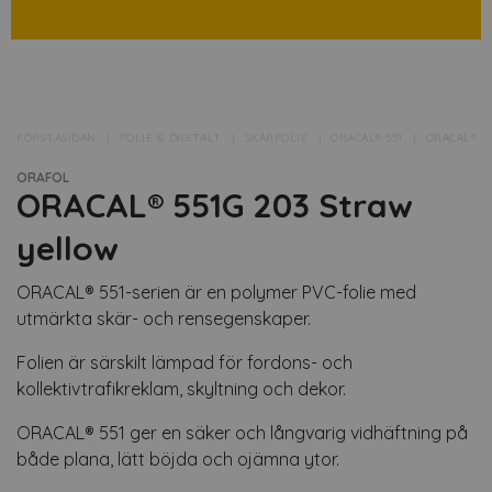
FÖRSTASIDAN
FOLIE & DIGITALT
SKÄRFOLIE
ORACAL® 551
ORACAL® 5
ORAFOL
ORACAL® 551G 203 Straw
yellow
ORACAL® 551-serien är en polymer PVC-folie med
utmärkta skär- och rensegenskaper.
Folien är särskilt lämpad för fordons- och
kollektivtrafikreklam, skyltning och dekor.
ORACAL® 551 ger en säker och långvarig vidhäftning på
både plana, lätt böjda och ojämna ytor.