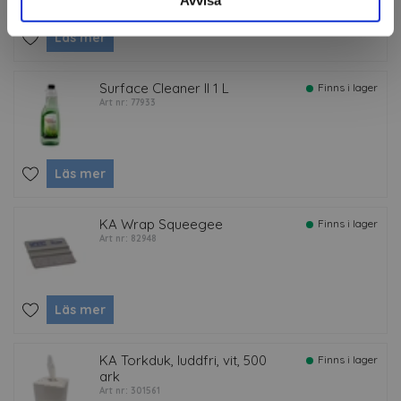
Avvisa
Läs mer
Surface Cleaner II 1 L
Finns i lager
Art nr: 77933
Läs mer
KA Wrap Squeegee
Finns i lager
Art nr: 82948
Läs mer
KA Torkduk, luddfri, vit, 500
Finns i lager
ark
Art nr: 301561