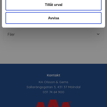
Tillåt urval
Fråga om produkt
Avvisa
Om tillverkaren
Filer
Kontakt
KA Olsson & Gems
Sallarängsgatan 3, 431 37 Mölndal
031 74 64 900