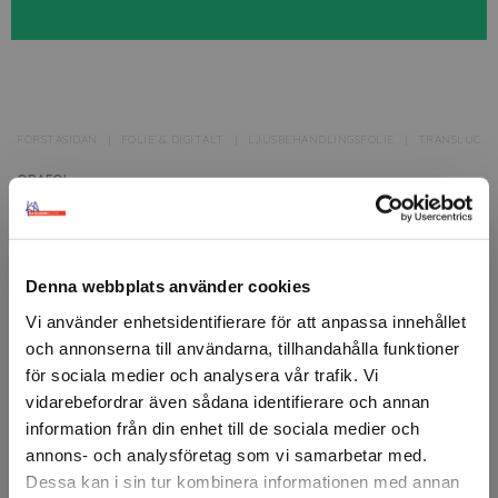
FÖRSTASIDAN
FOLIE & DIGITALT
LJUSBEHANDLINGSFOLIE
TRANSLUCEN
ORAFOL
ORACAL® 8300 619 Traffic
Green
Denna webbplats använder cookies
ORACAL® 8300 är en transparent, färgad PVC-film med
UV-stabilisatorer för längre hållbarhet.
Vi använder enhetsidentifierare för att anpassa innehållet
och annonserna till användarna, tillhandahålla funktioner
Filmen är utformad för kort- och medellångsiktiga
för sociala medier och analysera vår trafik. Vi
designer på bakgrundsbelysta glasytor.
vidarebefordrar även sådana identifierare och annan
information från din enhet till de sociala medier och
För applikationer både inomhus och utomhus.
annons- och analysföretag som vi samarbetar med.
Dessa kan i sin tur kombinera informationen med annan
Artikelnr: 304561