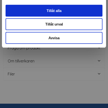
Lämplig för skärplotter
Tål utomhusförhållanden i upp till 7 år utan att förlora
Tillåt alla
sina färgegenskaper
Färgerna är ungefärliga
Tillåt urval
Specifikation
Avvisa
Fråga om produkt
Om tillverkaren
Filer