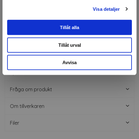
De flesta färger fungerar utmärkt både med vanliga
Visa detaljer
ljuskällor och LED
Minskar oönskade reflektioner tack vare den
reducerade ytglansen
Tillåt alla
Lämplig för skärplotter och komplexa applikationer
Tål utomhusförhållanden i upp till 10 år utan att förlora
sina färgegenskaper
Tillåt urval
Färgerna är ungefärliga
Avvisa
Specifikation
Fråga om produkt
Om tillverkaren
Filer