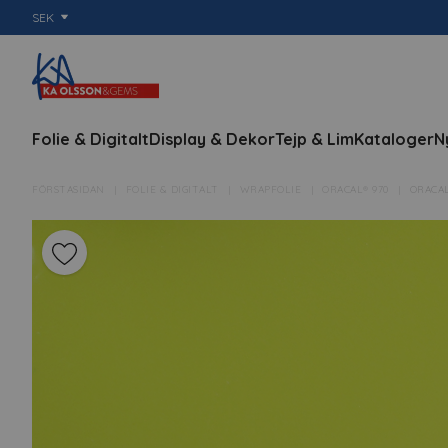
SEK
Folie & Digitalt
Display & Dekor
Tejp & Lim
Kataloger
N
FÖRSTASIDAN
FOLIE & DIGITALT
WRAPFOLIE
ORACAL® 970
ORACAL