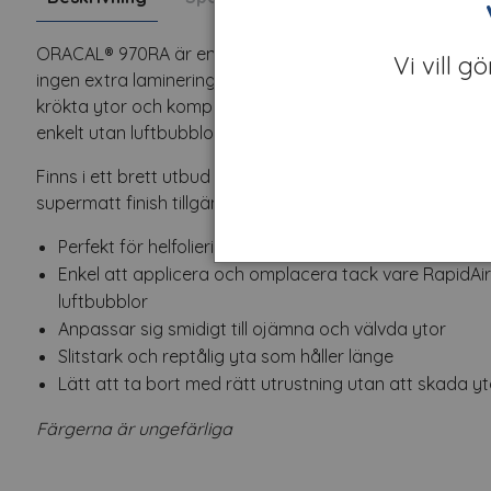
ORACAL® 970RA är en högkvalitativ premiumfolie utveckla
Vi vill g
ingen extra laminering. Folien är tillverkad av en flexibel
krökta ytor och komplexa former. Tack vare RapidAir®-te
enkelt utan luftbubblor, vilket ger ett professionellt result
Finns i ett brett utbud av färger och ytor, inklusive båd
supermatt finish tillgänglig i svart.
Perfekt för helfoliering av fordon, inget behov av extr
Enkel att applicera och omplacera tack vare RapidAir®
luftbubblor
Anpassar sig smidigt till ojämna och välvda ytor
Slitstark och reptålig yta som håller länge
Lätt att ta bort med rätt utrustning utan att skada y
Färgerna är ungefärliga