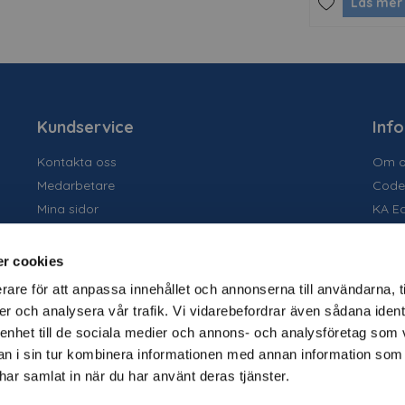
Läs mer
Kundservice
Inf
Kontakta oss
Om o
Medarbetare
Code
Mina sidor
KA E
Ansök om konto
Socia
Allmänna villkor
Susta
r cookies
Personuppgiftspolicy
Tidig
rare för att anpassa innehållet och annonserna till användarna, t
Tjäns
er och analysera vår trafik. Vi vidarebefordrar även sådana ident
Varu
 enhet till de sociala medier och annons- och analysföretag som 
Kata
 i sin tur kombinera informationen med annan information som
e har samlat in när du har använt deras tjänster.