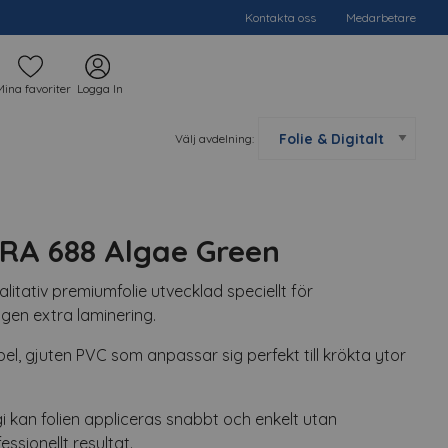
Kontakta oss
Medarbetare
Mina favoriter
Logga In
Välj avdelning:
RA 688 Algae Green
tativ premiumfolie utvecklad speciellt för
ngen extra laminering.
xibel, gjuten PVC som anpassar sig perfekt till krökta ytor
i kan folien appliceras snabbt och enkelt utan
essionellt resultat.