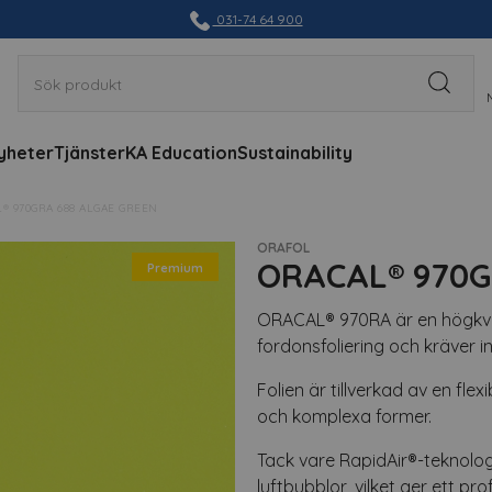
031-74 64 900
yheter
Tjänster
KA Education
Sustainability
® 970GRA 688 ALGAE GREEN
ORAFOL
ORACAL® 970G
Premium
ORACAL® 970RA är en högkvali
fordonsfoliering och kräver i
Folien är tillverkad av en fle
och komplexa former.
Tack vare RapidAir®-teknolog
luftbubblor, vilket ger ett prof