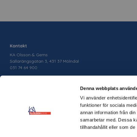
Kontakt
KA Olsson & Gems
Sallarängsgatan 3, 431 37 Mölndal
031 74 64 900
Denna webbplats använde
Vi använder enhetsidentifie
funktioner för sociala medi
annan information från din
samarbetar med. Dessa kan
tillhandahållit eller som d