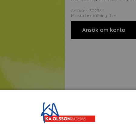
Artikelnr: 302364
Minsta beställning: 1 m
Ansök om konto
t
Om tillverkaren
Filer