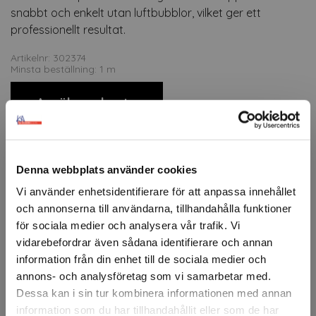
snabbt och enkelt utan luftbubblor, vilket ger ett
professionellt resultat.
Artikelnr: 302374
Minsta beställning: 1 m
Ansök om konto
Beskrivning
Denna webbplats använder cookies
Vi använder enhetsidentifierare för att anpassa innehållet
ORACAL® 970RA är en högkvalitativ premiumfolie
och annonserna till användarna, tillhandahålla funktioner
utvecklad speciellt för fordonsfoliering och kräver ingen
extra laminering. Folien är tillverkad av en flexibel, gjuten
för sociala medier och analysera vår trafik. Vi
PVC som anpassar sig perfekt till krökta ytor och
vidarebefordrar även sådana identifierare och annan
komplexa former. Tack vare RapidAir®-teknologi kan
information från din enhet till de sociala medier och
folien appliceras snabbt och enkelt utan luftbubblor, vilket
annons- och analysföretag som vi samarbetar med.
ger ett professionellt resultat.
Dessa kan i sin tur kombinera informationen med annan
Finns i ett brett utbud av färger och ytor, inklusive både
information som du har tillhandahållit eller som de har