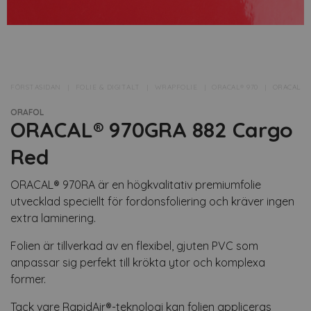
FÖRSTASIDAN
FOLIE & DIGITALT
WRAPFOLIE
ORACAL® 970
ORACAL® 9
ORAFOL
ORACAL® 970GRA 882 Cargo
Red
ORACAL® 970RA är en högkvalitativ premiumfolie
utvecklad speciellt för fordonsfoliering och kräver ingen
extra laminering.
Folien är tillverkad av en flexibel, gjuten PVC som
anpassar sig perfekt till krökta ytor och komplexa
former.
Tack vare RapidAir®-teknologi kan folien appliceras