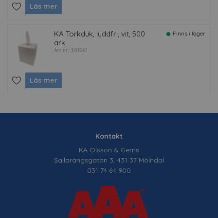
Läs mer
KA Torkduk, luddfri, vit, 500
Finns i lager
ark
Art nr: 301561
Läs mer
Kontakt
KA Olsson & Gems
Sallarängsgatan 3, 431 37 Mölndal
031 74 64 900