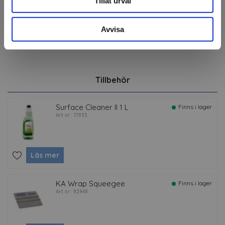
Tillåt urval
Filer
Avvisa
Tillbehör
Surface Cleaner II 1 L
Finns i lager
Art nr: 77933
Läs mer
KA Wrap Squeegee
Finns i lager
Art nr: 82948