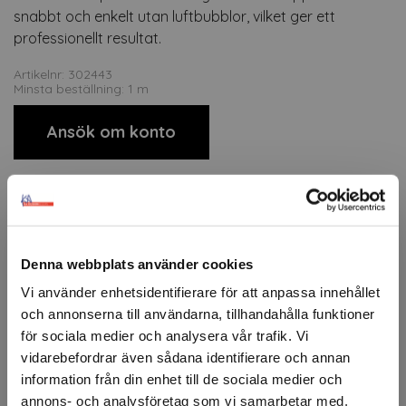
snabbt och enkelt utan luftbubblor, vilket ger ett
professionellt resultat.
Artikelnr: 302443
Minsta beställning: 1 m
Ansök om konto
Beskrivning
ORACAL® 970RA+ är en högkvalitativ premiumfolie
Denna webbplats använder cookies
utvecklad speciellt för fordonsfoliering och kräver ingen
extra laminering. Folien är tillverkad av en flexibel, gjuten
Vi använder enhetsidentifierare för att anpassa innehållet
PVC som anpassar sig perfekt till krökta ytor och
och annonserna till användarna, tillhandahålla funktioner
komplexa former. Tack vare RapidAir®-teknologi kan
för sociala medier och analysera vår trafik. Vi
folien appliceras snabbt och enkelt utan luftbubblor, vilket
vidarebefordrar även sådana identifierare och annan
ger ett professionellt resultat.
information från din enhet till de sociala medier och
Dessutom gör ProSlide-funktionen det möjligt att enkelt
annons- och analysföretag som vi samarbetar med.