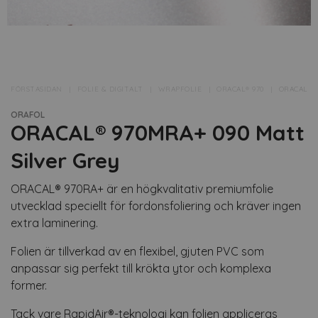
FÖRSTASIDAN
FOLIE & DIGITALT
WRAPFOLIE
ORACAL® 970
ORACAL® 9
ORAFOL
ORACAL® 970MRA+ 090 Matt
Silver Grey
ORACAL® 970RA+ är en högkvalitativ premiumfolie
utvecklad speciellt för fordonsfoliering och kräver ingen
extra laminering.
Folien är tillverkad av en flexibel, gjuten PVC som
anpassar sig perfekt till krökta ytor och komplexa
former.
Tack vare RapidAir®-teknologi kan folien appliceras