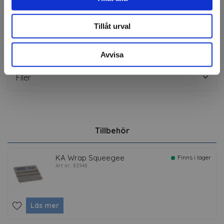
Fråga om produkt
Tillåt urval
Om tillverkaren
Avvisa
Filer
Tillbehör
KA Wrap Squeegee
Finns i lager
Art nr: 82948
Läs mer