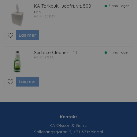
KA Torkduk, luddfri, vit, 500
Finns i lager
ark
Art nr: 301561
Läs mer
Surface Cleaner II 1 L
Finns i lager
Art nr: 77933
Läs mer
Kontakt
KA Olsson & Gems
Sallarängsgatan 3, 431 37 Mölndal