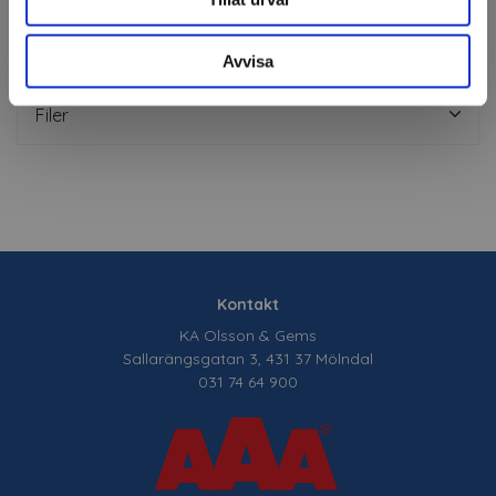
Om tillverkaren
Avvisa
Filer
Kontakt
KA Olsson & Gems
Sallarängsgatan 3, 431 37 Mölndal
031 74 64 900