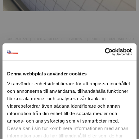
FÖRSTASIDAN
FOLIE & DIGITALT
LAMINAT
PRINT
ORAGUARD® 210G 
ORAFOL
ORAGUARD® 210G Clear
ORAGUARD® 210G är en transparent, mjuk PVC-film med
Denna webbplats använder cookies
ett högt UV-skydd och en blank finish.
Vi använder enhetsidentifierare för att anpassa innehållet
Utmärkt för att förlänga hållbarheten och skydda
och annonserna till användarna, tillhandahålla funktioner
digitala tryck, för både inomhus- och kortvariga
för sociala medier och analysera vår trafik. Vi
utomhusapplikationer.
vidarebefordrar även sådana identifierare och annan
information från din enhet till de sociala medier och
Laminatet har en blank finish.
annons- och analysföretag som vi samarbetar med.
Dessa kan i sin tur kombinera informationen med annan
Artikelnr: 303195A
Minsta beställning: 1 m
information som du har tillhandahållit eller som de har