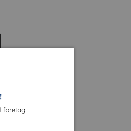
!
l företag.