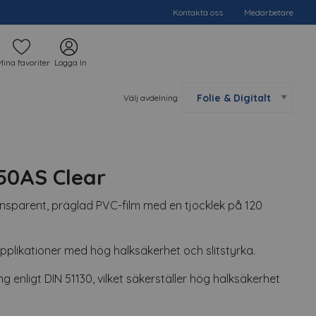
Kontakta oss
Medarbetare
Mina favoriter
Logga In
Välj avdelning:
0AS Clear
parent, präglad PVC-film med en tjocklek på 120
plikationer med hög halksäkerhet och slitstyrka.
ng enligt DIN 51130, vilket säkerställer hög halksäkerhet