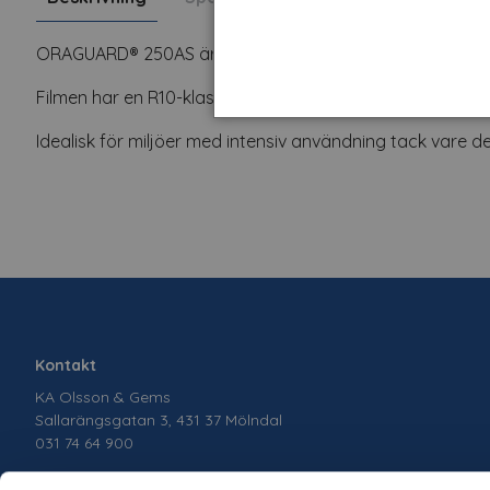
ORAGUARD® 250AS är en transparent, präglad PVC-film m
Filmen har en R10-klassificering enligt DIN 51130, vilket s
Idealisk för miljöer med intensiv användning tack vare d
Kontakt
KA Olsson & Gems
Sallarängsgatan 3, 431 37 Mölndal
031 74 64 900