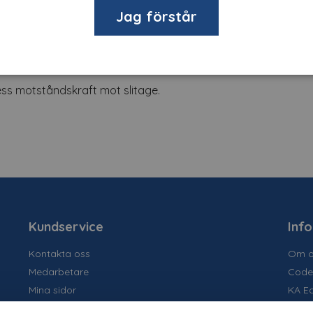
Jag förstår
ed en tjocklek på 120 mikron. Skyddande laminat för golvapp
äkerställer hög halksäkerhet för gångtrafik.
ess motståndskraft mot slitage.
Kundservice
Inf
Kontakta oss
Om o
Medarbetare
Code
Mina sidor
KA E
Ansök om konto
Socia