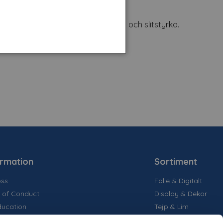
likationer med hög halksäkerhet och slitstyrka.
ormation
Sortiment
ss
Folie & Digitalt
 of Conduct
Display & Dekor
ducation
Tejp & Lim
la medier