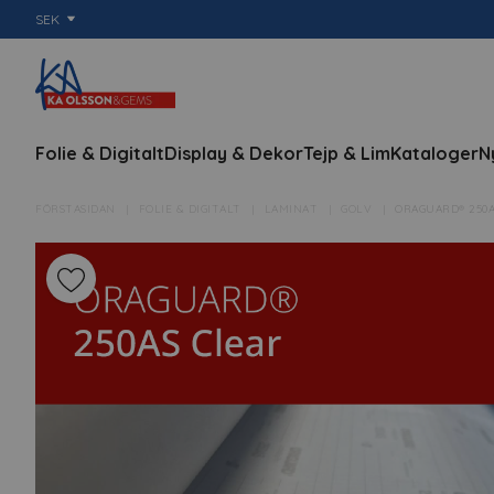
SEK
Folie & Digitalt
Display & Dekor
Tejp & Lim
Kataloger
N
FÖRSTASIDAN
FOLIE & DIGITALT
LAMINAT
GOLV
ORAGUARD® 250A