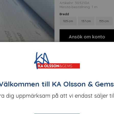
Artikelnr: 303210A
Minsta beställning: 1 m
Bredd
105 cm
137 cm
155 cm
Ansök om konto
Välkommen till KA Olsson & Gems
öra dig uppmärksam på att vi endast säljer til
t
Om tillverkaren
Filer