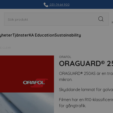
031-74 64 900
yheter
Tjänster
KA Education
Sustainability
S CLEAR
ORAFOL
ORAGUARD® 25
ORAGUARD® 250AS är en trans
mikron.
Skyddande laminat för golvap
Filmen har en R10-klassificeri
för gångtrafik.