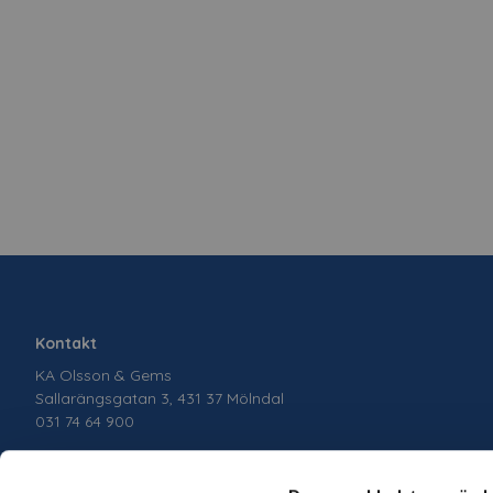
Kontakt
KA Olsson & Gems
Sallarängsgatan 3, 431 37 Mölndal
031 74 64 900