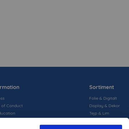
ormation
Sortiment
ss
Folie & Digitalt
 of Conduct
Display & Dekor
ducation
Tejp & Lim
la medier
inability