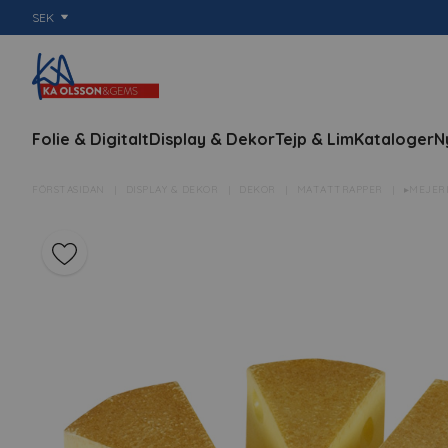
SEK
Folie & Digitalt
Display & Dekor
Tejp & Lim
Kataloger
N
FÖRSTASIDAN
DISPLAY & DEKOR
DEKOR
MATATTRAPPER
▸MEJERI