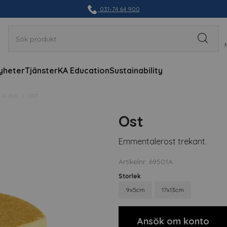
031-74 64 900
yheter
Tjänster
KA Education
Sustainability
 & ÄGG
OST
Ost
Emmentalerost trekant.
Artikelnr: 69501A
Storlek
9x5cm
17x13cm
Ansök om konto