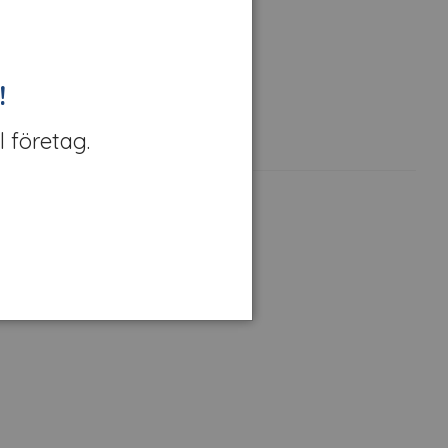
!
l företag.