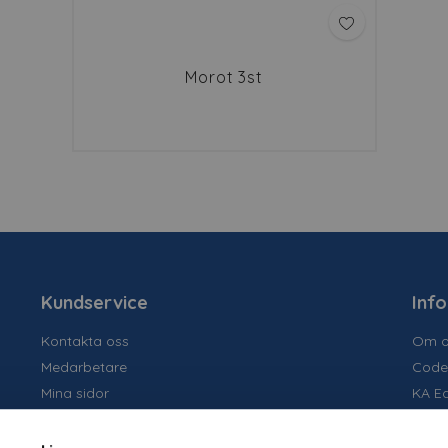
Morot 3st
Kundservice
Inf
Kontakta oss
Om o
Medarbetare
Code
Mina sidor
KA E
Ansök om konto
Socia
Allmänna villkor
Susta