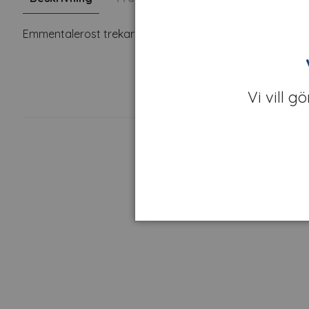
Emmentalerost trekant
Vi vill g