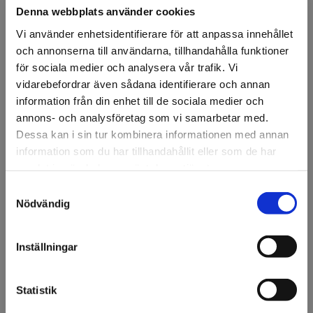
Denna webbplats använder cookies
Vi använder enhetsidentifierare för att anpassa innehållet
och annonserna till användarna, tillhandahålla funktioner
för sociala medier och analysera vår trafik. Vi
vidarebefordrar även sådana identifierare och annan
FÖRSTASIDAN
DISPLAY & DEKOR
DEKOR
DJUR
PAPPERSFJÄRIL 90CM 
information från din enhet till de sociala medier och
Pappersfjäril 90cm Vit
annons- och analysföretag som vi samarbetar med.
Dessa kan i sin tur kombinera informationen med annan
Fjäril i papper.
information som du har tillhandahållit eller som de har
samlat in när du har använt deras tjänster.
Artikelnr: 95560
Samtyckesval
Välkommen till KA
Nödvändig
Ansök om konto
Olsson & Gems!
Vi vill göra dig
Inställningar
uppmärksam på att vi
endast säljer till företag.
Beskrivning
Statistik
Fjäril i papper