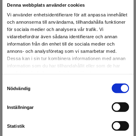
Denna webbplats använder cookies
Vi använder enhetsidentifierare för att anpassa innehållet
och annonserna till användarna, tillhandahålla funktioner
för sociala medier och analysera vår trafik. Vi
vidarebefordrar även sådana identifierare och annan
FÖRSTASIDAN
DISPLAY & DEKOR
DEKOR
MATATTRAPPER
▸POTATIS
information från din enhet till de sociala medier och
Pommes frites 100st
annons- och analysföretag som vi samarbetar med.
Dessa kan i sin tur kombinera informationen med annan
Pommes frites 6cm 100st.
information som du har tillhandahållit eller som de har
samlat in när du har använt deras tjänster.
Artikelnr: 90697
Samtyckesval
Välkommen till KA
Nödvändig
Ansök om konto
Olsson & Gems!
Vi vill göra dig
Inställningar
uppmärksam på att vi
endast säljer till företag.
Beskrivning
Statistik
Pommes frites 6cm 100st