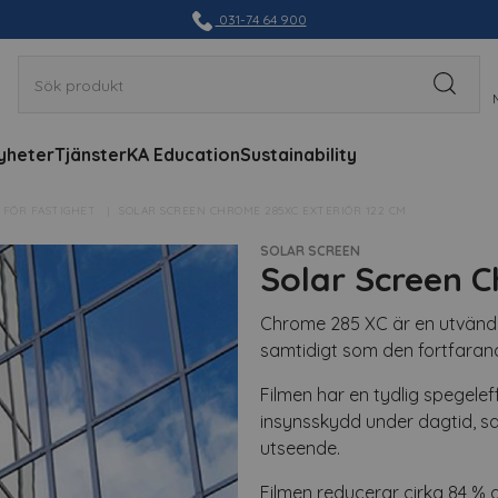
031-74 64 900
yheter
Tjänster
KA Education
Sustainability
 FÖR FASTIGHET
SOLAR SCREEN CHROME 285XC EXTERIÖR 122 CM
SOLAR SCREEN
Solar Screen 
Chrome 285 XC är en utvänd
samtidigt som den fortfarande
Filmen har en tydlig spegelef
insynsskydd under dagtid, s
utseende.
Filmen reducerar cirka 84 % a