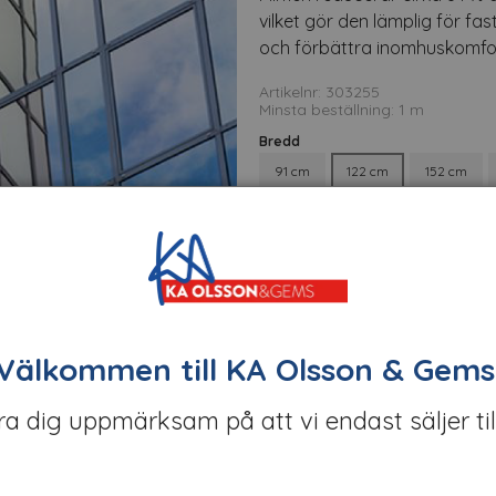
vilket gör den lämplig för fa
och förbättra inomhuskomfo
Artikelnr: 303255
Minsta beställning: 1 m
Bredd
91 cm
122 cm
152 cm
Ansök om konto
Välkommen till KA Olsson & Gems
öra dig uppmärksam på att vi endast säljer til
t
Om tillverkaren
Filer