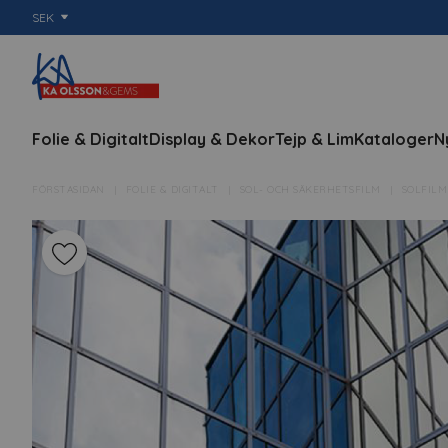
SEK
Folie & Digitalt
Display & Dekor
Tejp & Lim
Kataloger
N
FÖRSTASIDAN
FOLIE & DIGITALT
SOL- OCH SÄKERHETSFILM
SOLFILM