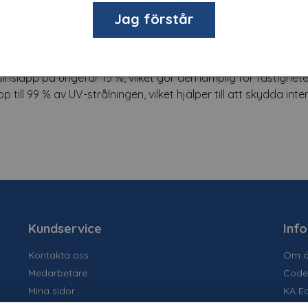
Jag förstår
ket hög värmereduktion samtidigt som den fortfarande släppe
vt insynsskydd under dagtid, samtidigt som fasaden får ett 
sinsläpp på ungefär 15 %, vilket gör den lämplig för fastighet
ll 99 % av UV-strålningen, vilket hjälper till att skydda inte
Kundservice
Inf
Kontakta oss
Om o
Medarbetare
Code
Mina sidor
KA E