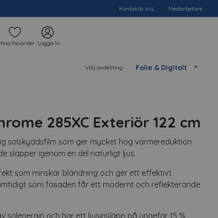
Kontakta oss
Medarbetare
Mina favoriter
Logga In
Välj avdelning:
Chrome 285XC Exteriör 122 cm
ig solskyddsfilm som ger mycket hög värmereduktion
 släpper igenom en del naturligt ljus.
fekt som minskar bländning och ger ett effektivt
amtidigt som fasaden får ett modernt och reflekterande
v solenergin och har ett ljusinsläpp på ungefär 15 %,