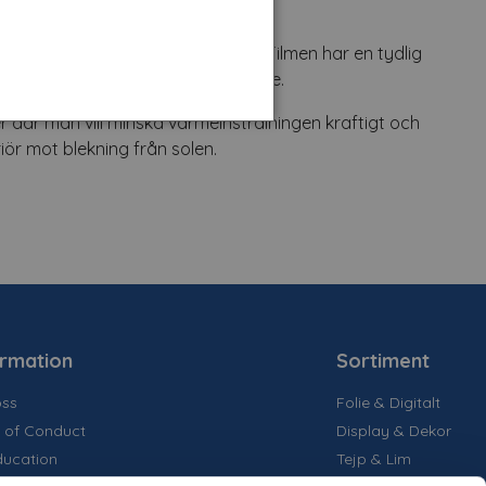
r igenom en del naturligt ljus. Filmen har en tydlig
modernt och reflekterande utseende.
er där man vill minska värmeinstrålningen kraftigt och
riör mot blekning från solen.
ormation
Sortiment
ss
Folie & Digitalt
 of Conduct
Display & Dekor
ducation
Tejp & Lim