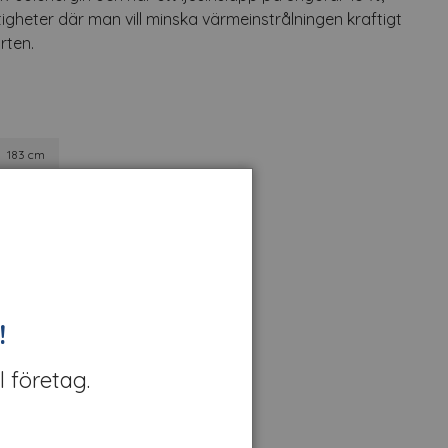
stigheter där man vill minska värmeinstrålningen kraftigt
rten.
183 cm
!
l företag.