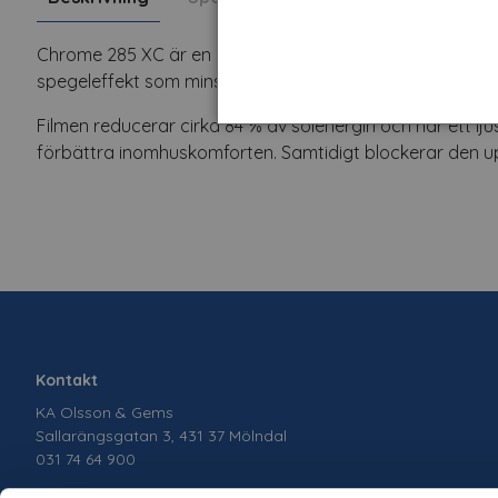
Chrome 285 XC är en utvändig solskyddsfilm som ger myc
spegeleffekt som minskar bländning och ger ett effekti
Filmen reducerar cirka 84 % av solenergin och har ett lju
förbättra inomhuskomforten. Samtidigt blockerar den upp ti
Kontakt
KA Olsson & Gems
Sallarängsgatan 3, 431 37 Mölndal
031 74 64 900