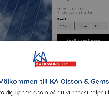
Artikelnr: 304437
Minsta beställning: 1 m
Bredd
122 cm
152 cm
183 cm
Ansök om konto
Välkommen till KA Olsson & Gems
öra dig uppmärksam på att vi endast säljer til
t
Om tillverkaren
Filer