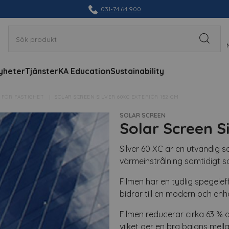
031-74 64 900
yheter
Tjänster
KA Education
Sustainability
 FÖR FASTIGHET
SOLAR SCREEN SILVER 60XC EXTERIÖR 152 CM
SOLAR SCREEN
Solar Screen S
Silver 60 XC är en utvändig s
värmeinstrålning samtidigt so
Filmen har en tydlig spegele
bidrar till en modern och enh
Filmen reducerar cirka 63 % a
vilket ger en bra balans mel