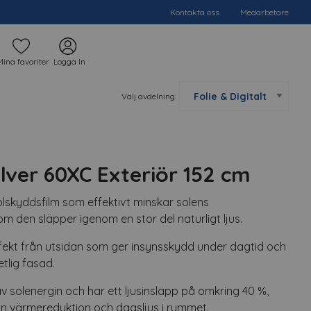
Kontakta oss
Medarbetare
Mina favoriter
Logga In
Välj avdelning:
ilver 60XC Exteriör 152 cm
olskyddsfilm som effektivt minskar solens
m den släpper igenom en stor del naturligt ljus.
ffekt från utsidan som ger insynsskydd under dagtid och
etlig fasad.
v solenergin och har ett ljusinsläpp på omkring 40 %,
lan värmereduktion och dagsljus i rummet.