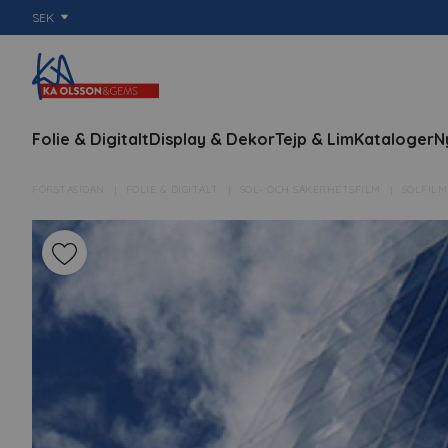
SEK
Folie & Digitalt
Display & Dekor
Tejp & Lim
Kataloger
N
FÖRSTASIDAN
FOLIE & DIGITALT
SOL- OCH SÄKERHETSFILM
SOLFILM