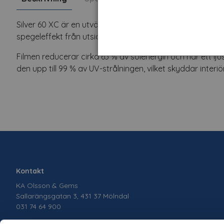
Silver 60 XC är en utvändig solskyddsfilm som effektivt m
spegeleffekt från utsidan som ger insynsskydd under dag
Filmen reducerar cirka 63 % av solenergin och har ett lj
den upp till 99 % av UV-strålningen, vilket skyddar interi
Kontakt
KA Olsson & Gems
Sallarängsgatan 3, 431 37 Mölndal
031 74 64 900