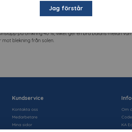
Jag förstår
inskar solens värmeinstrålning samtidigt som den släpper igen
tid och bidrar till en modern och enhetlig fasad.
usinsläpp på omkring 40 %, vilket ger en bra balans mellan v
ör mot blekning från solen.
Kundservice
Inf
Kontakta oss
Om o
Medarbetare
Code
Mina sidor
KA E