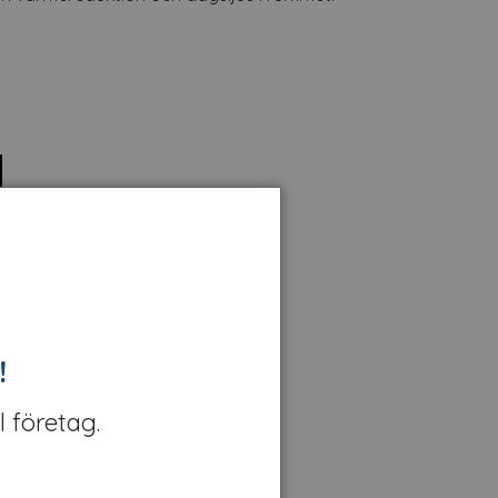
!
l företag.