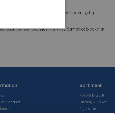
om en stor del naturligt ljus. Filmen har en tydlig
ärmereduktion och dagsljus i rummet. Samtidigt blockerar
ormation
Sortiment
ss
Folie & Digitalt
 of Conduct
Display & Dekor
ducation
Tejp & Lim