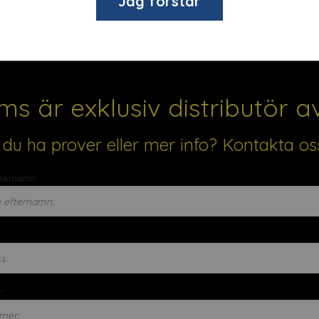
Jag förstår
s är exklusiv distributör av
l du ha prover eller mer info? Kontakta o
fternamn:
: