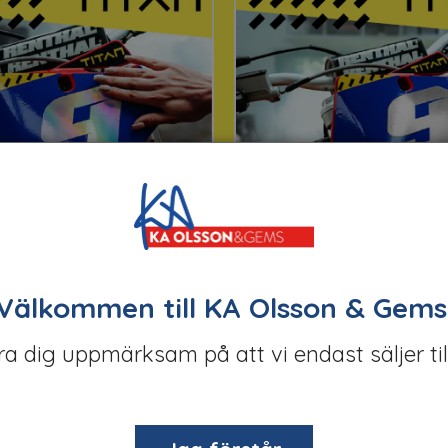
o Silver Chrome THSX-110
TITAN Slick Silver Chro
Välkommen till KA Olsson & Gems
öra dig uppmärksam på att vi endast säljer til