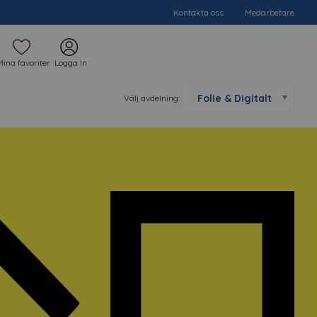
Kontakta oss
Medarbetare
Mina favoriter
Logga In
Välj avdelning: