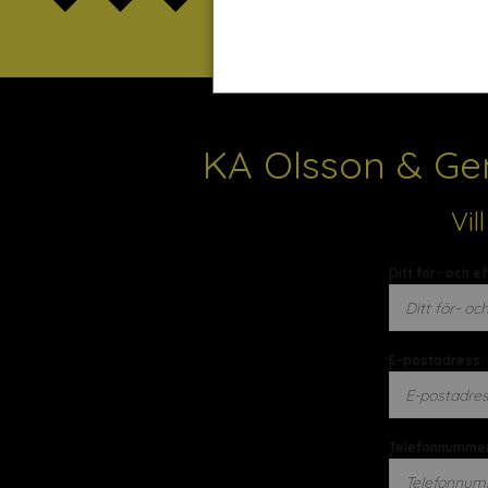
KA Olsson & Gem
Vil
Ditt för- och e
E-postadress:
Telefonnummer