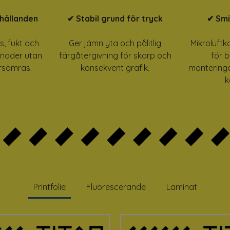
hållanden
✔ Stabil grund för tryck
✔ Smi
s, fukt och
Ger jämn yta och pålitlig
Mikroluftk
lnader utan
färgåtergivning för skarp och
för 
örsämras.
konsekvent grafik.
montering
k
Printfolie
Fluorescerande
Laminat