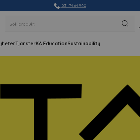
031-74 64 900
yheter
Tjänster
KA Education
Sustainability