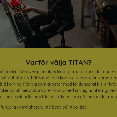
Varför välja TITAN?
örhållanden. Deras vinyl är utvecklad för motocross där underl
us på vidhäftning, hållbarhet och kontroll, snarare än kompromi
hård körning. För dig som arbetar med fordonsgrafik eller kr
s folier kombinerar stark prestanda med smidig hantering. De ä
anta i professionella produktionsmiljöer som på fordon där m
ungera i verkligheten, inte bara på ritbordet.