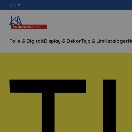
SEK
Folie & Digitalt
Display & Dekor
Tejp & Lim
Kataloger
N