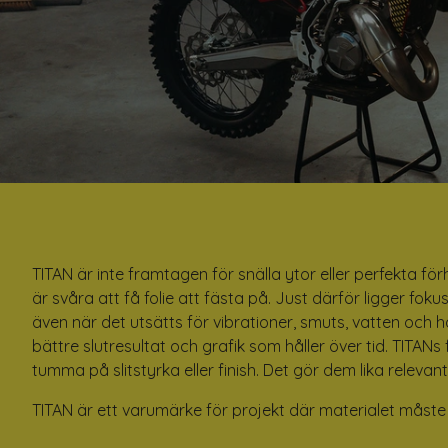
TITAN är inte framtagen för snälla ytor eller perfekta f
är svåra att få folie att fästa på. Just därför ligger fok
även när det utsätts för vibrationer, smuts, vatten och 
bättre slutresultat och grafik som håller över tid. TITAN
tumma på slitstyrka eller finish. Det gör dem lika relev
TITAN är ett varumärke för projekt där materialet måste f