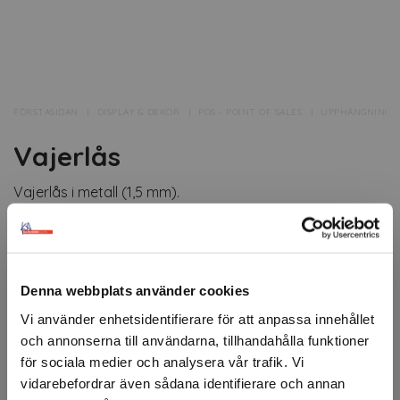
FÖRSTASIDAN
DISPLAY & DEKOR
POS - POINT OF SALES
UPPHÄNGNING
Vajerlås
Vajerlås i metall (1,5 mm).
Vajerlås i metall är ett praktiskt tillbehör för att säkert
fästa vajrar med en diameter på 1,5 mm.
Dessa metallvajerlås ger en pålitlig och hållbar lösning
Denna webbplats använder cookies
för att ansluta och justera vajrar och kablar i olika
Vi använder enhetsidentifierare för att anpassa innehållet
projekt och applikationer.
och annonserna till användarna, tillhandahålla funktioner
för sociala medier och analysera vår trafik. Vi
Artikelnr: 63607
Minsta beställning: 1 st
vidarebefordrar även sådana identifierare och annan