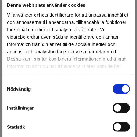
Denna webbplats använder cookies
Vi använder enhetsidentifierare för att anpassa innehållet
och annonserna till användarna, tillhandahålla funktioner
för sociala medier och analysera vår trafik. Vi
vidarebefordrar även sådana identifierare och annan
FÖRSTASIDAN
DISPLAY & DEKOR
DEKOR
MATATTRAPPER
▸BRÖD & B
information från din enhet till de sociala medier och
Wienerbröd med frukt
annons- och analysföretag som vi samarbetar med.
Dessa kan i sin tur kombinera informationen med annan
Wienerbröd med frukt 3st ø9cm.
information som du har tillhandahållit eller som de har
samlat in när du har använt deras tjänster.
Artikelnr: 87416
Samtyckesval
Välkommen till KA
Nödvändig
Ansök om konto
Olsson & Gems!
Vi vill göra dig
Inställningar
uppmärksam på att vi
endast säljer till företag.
Beskrivning
Statistik
Wienerbröd med frukt 3st ø9cm