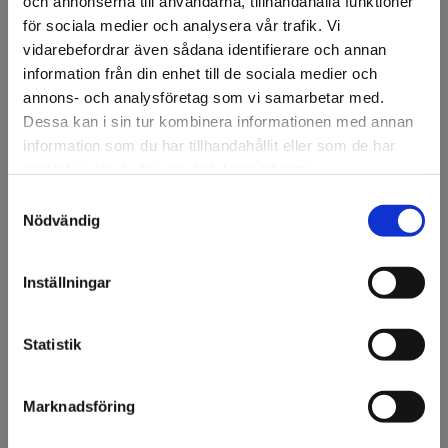
och annonserna till användarna, tillhandahålla funktioner
för sociala medier och analysera vår trafik. Vi
vidarebefordrar även sådana identifierare och annan
Specifikation
information från din enhet till de sociala medier och
annons- och analysföretag som vi samarbetar med.
Fråga om produkt
Dessa kan i sin tur kombinera informationen med annan
information som du har tillhandahållit eller som de har
samlat in när du har använt deras tjänster.
Om tillverkaren
Samtyckesval
Välkommen till KA
Nödvändig
Filer
Olsson & Gems!
Vi vill göra dig
Inställningar
uppmärksam på att vi
endast säljer till företag.
Tillbehör
Statistik
Jag förstår
3M™ Surface Preparation
Finns i lager
Art nr: 37490
Marknadsföring