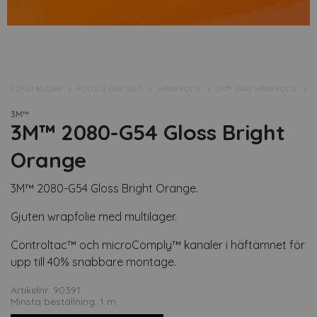
FÖRSTASIDAN
FOLIE & DIGITALT
WRAPFOLIE
3M™ 2080 WRAPFOLIE
▸
3M™
3M™ 2080-G54 Gloss Bright
Orange
3M™ 2080-G54 Gloss Bright Orange.
Gjuten wrapfolie med multilager.
Controltac™ och microComply™ kanaler i häftämnet för
upp till 40% snabbare montage.
Artikelnr: 90391
Minsta beställning: 1 m