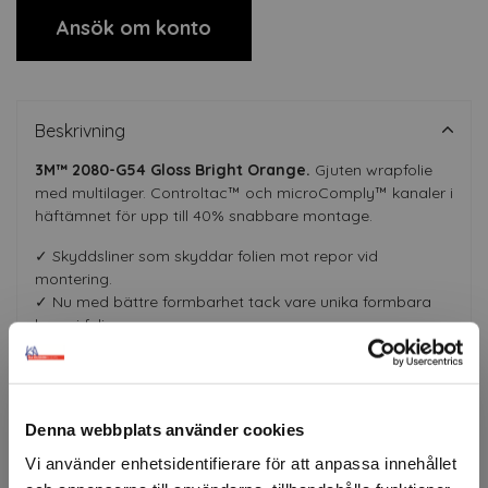
Ansök om konto
Beskrivning
3M™ 2080-G54 Gloss Bright Orange.
Gjuten wrapfolie
med multilager. Controltac™ och microComply™ kanaler i
häftämnet för upp till 40% snabbare montage.
✓ Skyddsliner som skyddar folien mot repor vid
montering.
✓ Nu med bättre formbarhet tack vare unika formbara
lager i folien.
✓ Upp till 8 års MCS-garanti.
Certifierade montörer
Denna webbplats använder cookies
Vi använder enhetsidentifierare för att anpassa innehållet
Färgerna är ungefärliga.