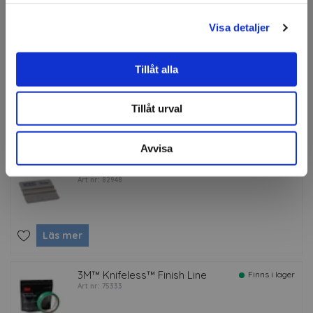
Läs mer
Visa detaljer
3M™ 34567 Torkduk, 400
Finns i lager
Tillåt alla
ark
Art nr: 67046
Tillåt urval
Läs mer
Avvisa
KA Wrap Squeegee
Finns i lager
Art nr: 82948
Läs mer
3M™ Knifeless™ Finish Line
Finns i lager
Art nr: 75333