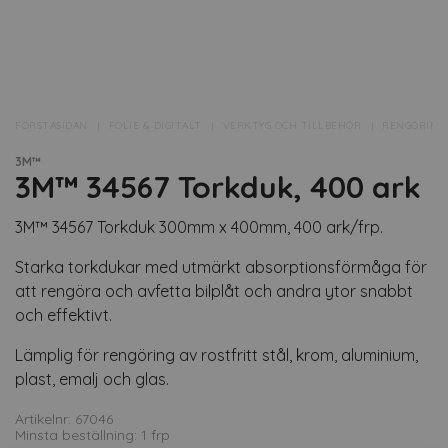
FÖRSTASIDAN
FOLIE & DIGITALT
VERKTYG OCH TILLBEHÖR
RENGÖRING
3M™
3M™ 34567 Torkduk, 400 ark
3M™ 34567 Torkduk 300mm x 400mm, 400 ark/frp.
Starka torkdukar med utmärkt absorptionsförmåga för
att rengöra och avfetta bilplåt och andra ytor snabbt
och effektivt.
Lämplig för rengöring av rostfritt stål, krom, aluminium,
plast, emalj och glas.
Artikelnr: 67046
Minsta beställning: 1 frp