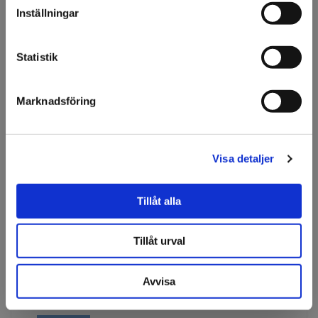
Vi vill göra dig
Inställningar
uppmärksam på att vi
Om tillverkaren
endast säljer till företag.
Statistik
Jag förstår
Marknadsföring
Tillbehör
3M™ Surface Preparation
Finns i lager
Visa detaljer
Art nr: 37490
Tillåt alla
Läs mer
Tillåt urval
Nitrilhandske svart 100st L
Finns i lager
Art nr: 306917
Avvisa