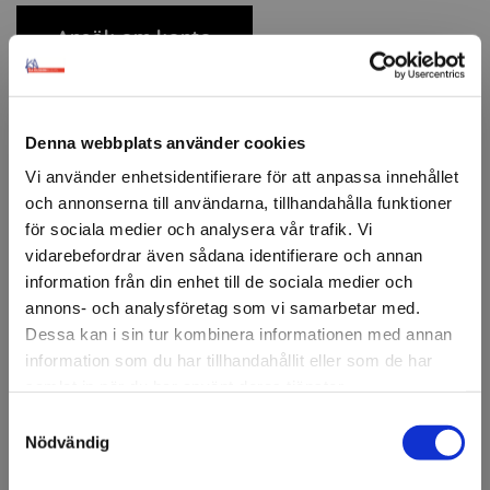
Ansök om konto
Beskrivning
Denna webbplats använder cookies
Vi använder enhetsidentifierare för att anpassa innehållet
3M™ 34567 Torkduk
300mm x 400mm, 400 ark/frp.
och annonserna till användarna, tillhandahålla funktioner
Starka torkdukar med utmärkt absorptionsförmåga för
för sociala medier och analysera vår trafik. Vi
att rengöra och avfetta bilplåt och andra ytor snabbt
vidarebefordrar även sådana identifierare och annan
och effektivt. Lämplig för rengöring av rostfritt stål, krom,
information från din enhet till de sociala medier och
aluminium, plast, emalj och glas.
annons- och analysföretag som vi samarbetar med.
Utmärkt absorptionsförmåga
Dessa kan i sin tur kombinera informationen med annan
Behåller sin styrka både vått och torrt
information som du har tillhandahållit eller som de har
Antistatiska och lågluddande
samlat in när du har använt deras tjänster.
Smidig dispenserhållare som kan monteras på väggen
Samtyckesval
Välkommen till KA
för enkel åtkomst.
Nödvändig
Olsson & Gems!
Fråga om produkt